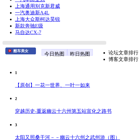
上海通用别克新君威
一汽奥迪新A4L
上海大众斯柯达昊锐
新款奔驰E级
马自达CX-7
酷车美女
论坛文章排行
今日热图
昨日热图
博客文章排行
1
【原创】一花一世界、一叶一如来
2
穿越历史-重返幽云十六州第五站宣化之路书
3
太阳又照桑干河－－幽云十六州之武州游（图）