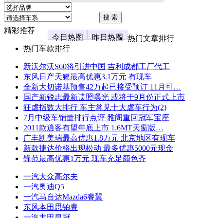
精彩推荐
今日热图
昨日热图
热门文章排行
热门车款排行
新沃尔沃S60将引进中国 吉利成都工厂代工
东风日产天籁最高优惠3.1万元 有现车
全新大切诺基预售42万起已接受预订 11月可…
国产新锐志最新谍照曝光 或将于9月份正式上市
狂虐指数大排行 车主常见十大虐车行为(2)
7月中级车销量排行点评 雅阁重回冠军宝座
2011款逍客有望年底上市 1.6MT天窗版…
广丰凯美瑞最高优惠1.8万元 北京地区有现车
新款捷达价格出现松动 最多优惠5000元现金
锋范最高优惠1万元 现车充足颜色齐
一汽大众高尔夫
一汽奥迪Q5
一汽马自达Mazda6睿翼
东风本田思铂睿
一汽丰田皇冠