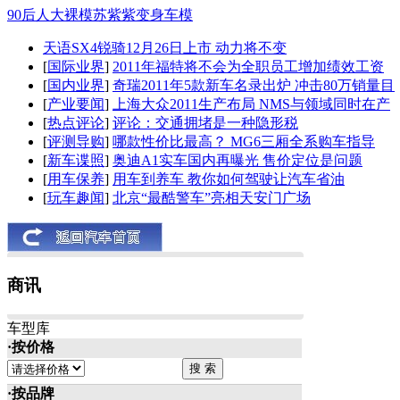
90后人大裸模苏紫紫变身车模
天语SX4锐骑12月26日上市 动力将不变
[
国际业界
]
2011年福特将不会为全职员工增加绩效工资
[
国内业界
]
奇瑞2011年5款新车名录出炉 冲击80万销量目
[
产业要闻
]
上海大众2011生产布局 NMS与领域同时在产
[
热点评论
]
评论：交通拥堵是一种隐形税
[
评测导购
]
哪款性价比最高？ MG6三厢全系购车指导
[
新车谍照
]
奥迪A1实车国内再曝光 售价定位是问题
[
用车保养
]
用车到养车 教你如何驾驶让汽车省油
[
玩车趣闻
]
北京“最酷警车”亮相天安门广场
商讯
车型库
·按价格
·按品牌