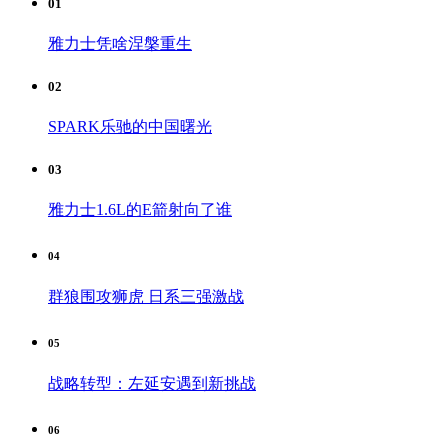
01
雅力士凭啥涅槃重生
02
SPARK乐驰的中国曙光
03
雅力士1.6L的E箭射向了谁
04
群狼围攻狮虎 日系三强激战
05
战略转型：左延安遇到新挑战
06