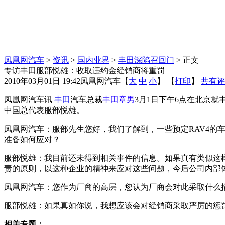
凤凰网汽车
>
资讯
>
国内业界
>
丰田深陷召回门
> 正文
专访丰田服部悦雄：收取违约金经销商将重罚
2010年03月01日 19:42
凤凰网汽车
【
大
中
小
】 【
打印
】
共有评
凤凰网汽车讯
丰田
汽车总裁
丰田章男
3月1日下午6点在北京
中国总代表服部悦雄。
凤凰网汽车：服部先生您好，我们了解到，一些预定RAV4的
准备如何应对？
服部悦雄：我目前还未得到相关事件的信息。如果真有类似这
责的原则，以这种企业的精神来应对这些问题，今后公司内部
凤凰网汽车：您作为厂商的高层，您认为厂商会对此采取什么
服部悦雄：如果真如你说，我想应该会对经销商采取严厉的惩
相关专题：