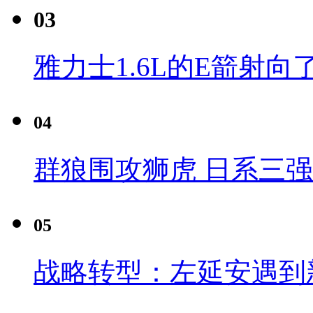
03
雅力士1.6L的E箭射向
04
群狼围攻狮虎 日系三
05
战略转型：左延安遇到