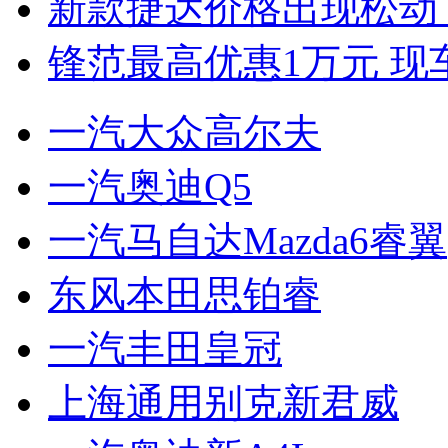
新款捷达价格出现松动 
锋范最高优惠1万元 现
一汽大众高尔夫
一汽奥迪Q5
一汽马自达Mazda6睿翼
东风本田思铂睿
一汽丰田皇冠
上海通用别克新君威