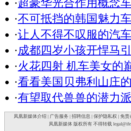
·
超豪华光合作用概念
·
不可抵挡的韩国魅力
·
让人不得不叹服的汽
·
成都四岁小孩开悍马
·
火花四射 机车美女的
·
看看美国贝弗利山庄
·
有望取代兽兽的潜力
凤凰新媒体介绍
|
广告服务
|
招聘信息
|
保护隐私权
|
免责
凤凰新媒体 版权所有 不得转载
legal@if