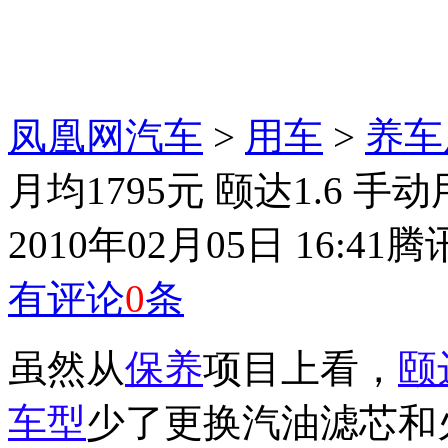
凤凰网汽车
>
用车
>
养车
月均1795元 颐达1.6 手
2010年02月05日 16:41
腾
有评论
0
条
虽然从
保养
项目上看，
颐
车型
少了更换汽油滤芯和