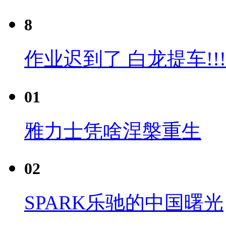
8
作业迟到了 白龙提车!!!
01
雅力士凭啥涅槃重生
02
SPARK乐驰的中国曙光