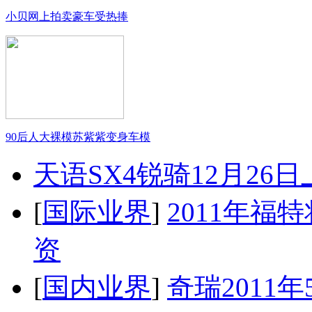
小贝网上拍卖豪车受热捧
90后人大裸模苏紫紫变身车模
天语SX4锐骑12月26
[
国际业界
]
2011年
资
[
国内业界
]
奇瑞2011