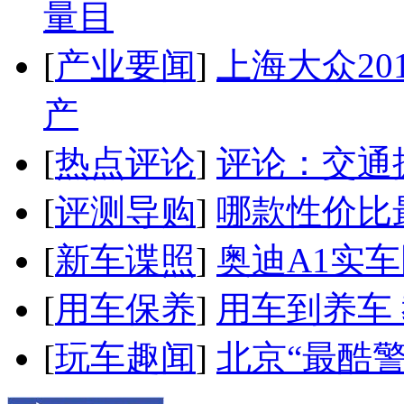
量目
[
产业要闻
]
上海大众20
产
[
热点评论
]
评论：交通
[
评测导购
]
哪款性价比
[
新车谍照
]
奥迪A1实
[
用车保养
]
用车到养车
[
玩车趣闻
]
北京“最酷