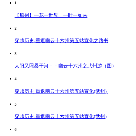
1
【原创】一花一世界、一叶一如来
2
穿越历史-重返幽云十六州第五站宣化之路书
3
太阳又照桑干河－－幽云十六州之武州游（图）
4
穿越历史-重返幽云十六州第五站宣化(武州)-
5
穿越历史-重返幽云十六州第五站宣化(武州)
6