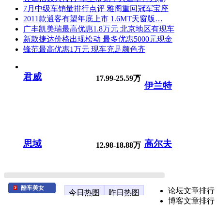
7月中级车销量排行点评 雅阁重回冠军宝座
2011款逍客有望年底上市 1.6MT天窗版…
广丰凯美瑞最高优惠1.8万元 北京地区有现车
新款捷达价格出现松动 最多优惠5000元现金
锋范最高优惠1万元 现车充足颜色齐
君威
17.99-25.59万
伊兰特
思域
高尔夫
12.98-18.88万
酷车美女
论坛文章排行
今日热图
昨日热图
博客文章排行