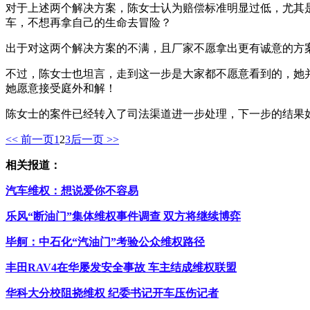
对于上述两个解决方案，陈女士认为赔偿标准明显过低，尤其
车，不想再拿自己的生命去冒险？
出于对这两个解决方案的不满，且厂家不愿拿出更有诚意的方
不过，陈女士也坦言，走到这一步是大家都不愿意看到的，她
她愿意接受庭外和解！
陈女士的案件已经转入了司法渠道进一步处理，下一步的结果
<< 前一页
1
2
3
后一页 >>
相关报道：
汽车维权：想说爱你不容易
乐风“断油门”集体维权事件调查 双方将继续博弈
毕舸：中石化“汽油门”考验公众维权路径
丰田RAV4在华屡发安全事故 车主结成维权联盟
华科大分校阻挠维权 纪委书记开车压伤记者