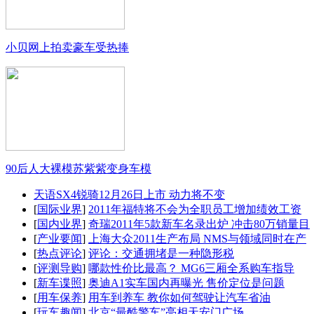
小贝网上拍卖豪车受热捧
90后人大裸模苏紫紫变身车模
天语SX4锐骑12月26日上市 动力将不变
[
国际业界
]
2011年福特将不会为全职员工增加绩效工资
[
国内业界
]
奇瑞2011年5款新车名录出炉 冲击80万销量目
[
产业要闻
]
上海大众2011生产布局 NMS与领域同时在产
[
热点评论
]
评论：交通拥堵是一种隐形税
[
评测导购
]
哪款性价比最高？ MG6三厢全系购车指导
[
新车谍照
]
奥迪A1实车国内再曝光 售价定位是问题
[
用车保养
]
用车到养车 教你如何驾驶让汽车省油
[
玩车趣闻
]
北京“最酷警车”亮相天安门广场