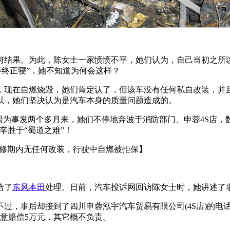
何结果。为此，陈女士一家愤愤不平，她们认为，自己当初之所
寿终正寝”，她不知道为何会这样？
，现在自燃烧毁，她们肯定认了，但该车没有任何私自改装，并
以，她们坚决认为是汽车本身的质量问题造成的。
因为事发两个多月来，她们不停地奔波于消防部门、申蓉4S店，
辛胜于“蜀道之难”！
修期内无任何改装，行驶中自燃被拒保】
给了
东风本田
处理。日前，汽车投诉网回访陈女士时，她讲述了
过，事后却接到了四川申蓉泓宇汽车贸易有限公司(4S店)的电
意赔偿5万元，其它概不负责。