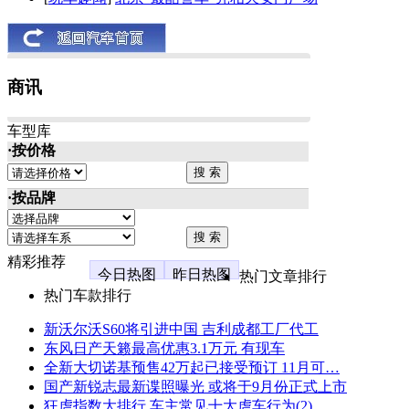
商讯
车型库
·按价格
·按品牌
精彩推荐
今日热图
昨日热图
热门文章排行
热门车款排行
新沃尔沃S60将引进中国 吉利成都工厂代工
东风日产天籁最高优惠3.1万元 有现车
全新大切诺基预售42万起已接受预订 11月可…
国产新锐志最新谍照曝光 或将于9月份正式上市
狂虐指数大排行 车主常见十大虐车行为(2)