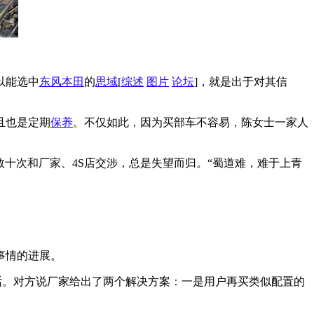
以能选中
东风本田
的
思域
[
综述
图片
论坛
]，就是出于对其信
且也是定期
保养
。不仅如此，因为买部车不容易，陈女士一家人
数十次和厂家、4S店交涉，总是失望而归。“蜀道难，难于上青
事情的进展。
话。对方说厂家给出了两个解决方案：一是用户再买类似配置的