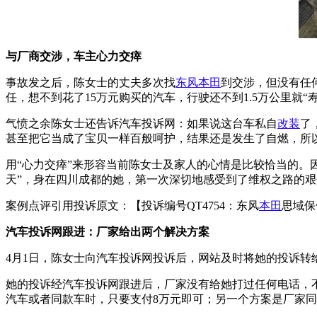
与厂商交涉，车主心力交瘁
事故发之后，陈女士的丈夫多次找
东风
本田
到交涉，但没有任
任，想不到花了15万元购买的汽车，行驶还不到1.5万公里就“
气愤之余陈女士还告诉汽车投诉网：如果说这台车私自
改装
了
甚至把它当成了宝贝一样百般呵护，结果还是发生了自燃，所
用“心力交瘁”来形容当前陈女士及家人的心情是比较恰当的。
天”，身在四川成都的她，第一次深切地感受到了维权之路的艰
案例点评引用投诉原文：【投诉编号QT4754：东风
本田
思域保
汽车投诉网跟进：厂家给出两个解决方案
4月1日，陈女士向汽车投诉网投诉后，网站及时将她的投诉转
她的投诉经汽车投诉网跟进后，厂家没有给她打过任何电话，不
汽车或者同款车时，只要支付8万元即可；另一个方案是厂家同