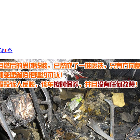
论
0
条