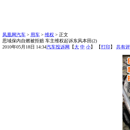
凤凰网汽车
>
用车
>
维权
> 正文
思域保内自燃被拒赔 车主维权起诉东风本田(2)
2010年05月18日 14:34
汽车投诉网
【
大
中
小
】 【
打印
】
共有评