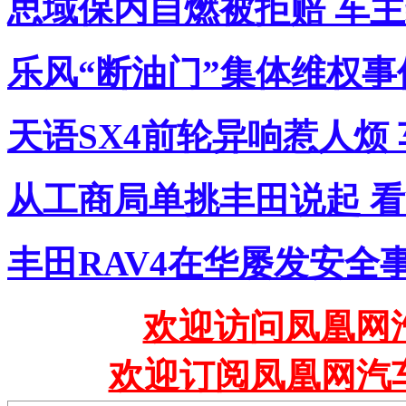
思域保内自燃被拒赔 车
乐风“断油门”集体维权事
天语SX4前轮异响惹人烦
从工商局单挑丰田说起 
丰田RAV4在华屡发安全
欢迎访问凤凰网汽
欢迎订阅凤凰网汽