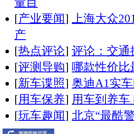
量目
[
产业要闻
]
上海大众20
产
[
热点评论
]
评论：交通
[
评测导购
]
哪款性价比
[
新车谍照
]
奥迪A1实
[
用车保养
]
用车到养车
[
玩车趣闻
]
北京“最酷