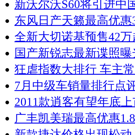
新沃尔沃S60将引进中
东风日产天籁最高优惠3
全新大切诺基预售42万
国产新锐志最新谍照曝
狂虐指数大排行 车主常
7月中级车销量排行点
2011款逍客有望年底上市
广丰凯美瑞最高优惠1.
新款捷达价格出现松动 