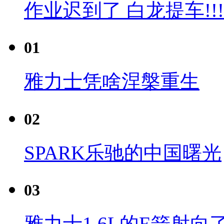
作业迟到了 白龙提车!!!
01
雅力士凭啥涅槃重生
02
SPARK乐驰的中国曙光
03
雅力士1.6L的E箭射向