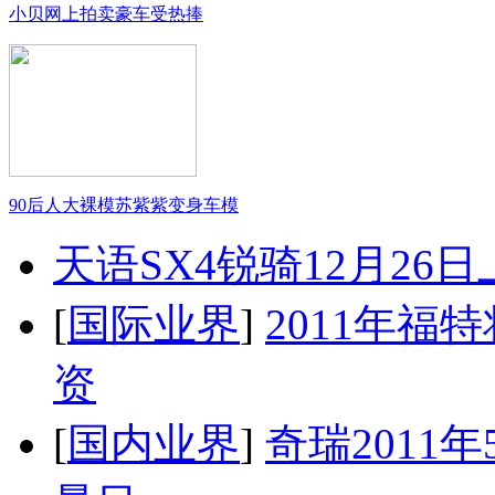
小贝网上拍卖豪车受热捧
90后人大裸模苏紫紫变身车模
天语SX4锐骑12月26
[
国际业界
]
2011年
资
[
国内业界
]
奇瑞2011