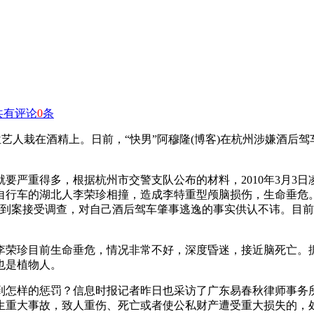
共有评论
0
条
位艺人栽在酒精上。日前，“快男”阿穆隆(博客)在杭州涉嫌酒后
重得多，根据杭州市交警支队公布的材料，2010年3月3日凌晨
自行车的湖北人李荣珍相撞，造成李特重型颅脑损伤，生命垂危
许到案接受调查，对自己酒后驾车肇事逃逸的事实供认不讳。目前
李荣珍目前生命垂危，情况非常不好，深度昏迷，接近脑死亡。
也是植物人。
怎样的惩罚？信息时报记者昨日也采访了广东易春秋律师事务所
生重大事故，致人重伤、死亡或者使公私财产遭受重大损失的，