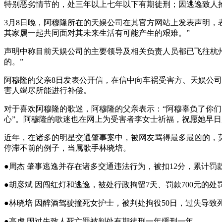
特别恶劣情节的，处三年以上七年以下有期徒刑；因逃逸致人
3月8日晚，阿穆隆所在的天娱公司在其官方网站上发表声明，
其家属一起共同面对其未来生活有可能产生的艰难。”
声明中称目前天娱公司的主要领导及相关负责人员都已飞往杭州
的。”
阿穆隆的父亲8日发表公开信，在信中向车祸受害方、天娱公司
害人竭尽所能进行补偿。
对于喜欢阿穆隆的歌迷，阿穆隆的父亲表示：“阿穆辜负了你们
心”。阿穆隆的歌迷也在网上为受害者李女士祈福，祝愿她早
近年，在诸多的明星交通肇事案中，被网友骂得最多最凶的，莫
停滞不前的例子，当属歌手林晓培。
●周杰 肇事逃逸并存在诸多交通违法行为，被扣12分，累计罚款
●胡彦斌 因闯红灯和逃逸，被处行政拘留7天、罚款700元的处
●林晓培 因醉酒驾驶撞死女护士，被判处拘役50日，过失导致
●高虎 因过失致人死亡罪被判处有期徒刑一年缓刑一年。