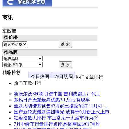
商讯
车型库
·按价格
·按品牌
精彩推荐
今日热图
昨日热图
热门文章排行
热门车款排行
新沃尔沃S60将引进中国 吉利成都工厂代工
东风日产天籁最高优惠3.1万元 有现车
全新大切诺基预售42万起已接受预订 11月可…
国产新锐志最新谍照曝光 或将于9月份正式上市
狂虐指数大排行 车主常见十大虐车行为(2)
7月中级车销量排行点评 雅阁重回冠军宝座