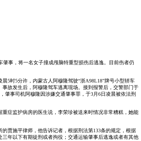
驾车肇事，将一名女子撞成颅脑特重型损伤后逃逸。目前伤者仍
5时5分许，内蒙古人阿穆隆驾驶“浙A98L18”牌号小型轿车
。事故发生后，阿穆隆驾车逃离现场。接到报警后，交警部门于
，肇事司机阿穆隆因涉嫌交通肇事罪，于3月6日凌晨被依法刑
据重症监护病房的医生说，李荣珍被送来时情况非常糟糕，她能
的贾施平律师，他告诉记者，根据刑法第133条的规定，根据
处三年以下有期徒刑或者拘役；交通运输肇事后逃逸或者有其他