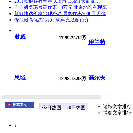
2011款逍客有望年底上市 1.6MT天窗版…
广丰凯美瑞最高优惠1.8万元 北京地区有现车
新款捷达价格出现松动 最多优惠5000元现金
锋范最高优惠1万元 现车充足颜色齐
君威
17.99-25.59万
伊兰特
思域
高尔夫
12.98-18.88万
酷车美女
论坛文章排行
今日热图
昨日热图
博客文章排行
1