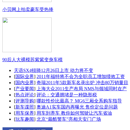
小贝网上拍卖豪车受热捧
90后人大裸模苏紫紫变身车模
天语SX4锐骑12月26日上市 动力将不变
[
国际业界
]
2011年福特将不会为全职员工增加绩效工资
[
国内业界
]
奇瑞2011年5款新车名录出炉 冲击80万销量目
[
产业要闻
]
上海大众2011生产布局 NMS与领域同时在产
[
热点评论
]
评论：交通拥堵是一种隐形税
[
评测导购
]
哪款性价比最高？ MG6三厢全系购车指导
[
新车谍照
]
奥迪A1实车国内再曝光 售价定位是问题
[
用车保养
]
用车到养车 教你如何驾驶让汽车省油
[
玩车趣闻
]
北京“最酷警车”亮相天安门广场