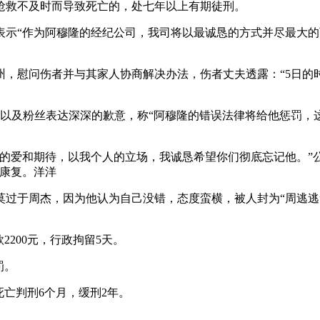
抢救不及时而导致死亡的，处七年以上有期徒刑。
表示“作为阿穆隆的经纪公司，我司将以最诚恳的方式并尽最大
，慰问伤者并与其家人协商解决办法，伤者丈夫透露：“5日的
以及粉丝表达深深的歉意，称“阿穆隆的错误法律将给他惩罚，
的爱和期待，以我个人的立场，我诚恳希望你们彻底忘记他。”
日康复。洋洋
过于周杰，因为他认为自己没错，态度蛮横，被人封为“周逃逃”
2200元，行政拘留5天。
罚。
死亡判刑6个月，缓刑2年。