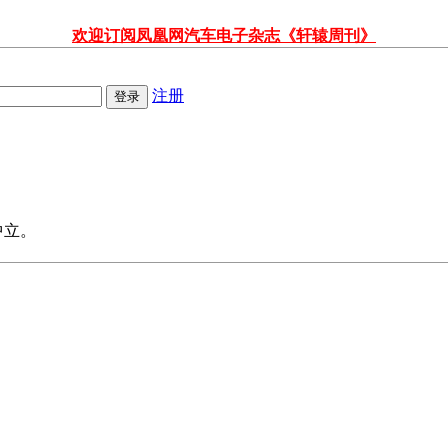
欢迎订阅凤凰网汽车电子杂志《轩辕周刊》
注册
中立。