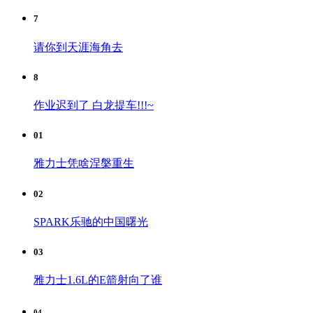
7
请你到天涯海角去
8
作业迟到了 白龙提车!!!~
01
雅力士凭啥涅槃重生
02
SPARK乐驰的中国曙光
03
雅力士1.6L的E箭射向了谁
04