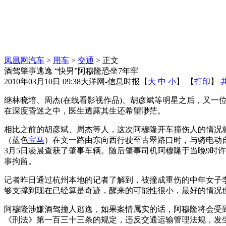
凤凰网汽车
>
用车
>
交通
> 正文
酒驾肇事逃逸 “快男”阿穆隆恐坐7年牢
2010年03月10日 09:38
大洋网-信息时报
【
大
中
小
】 【
打印
】
继林晓培、周杰(在线看影视作品)、胡彦斌等明星之后，又一
在深度昏迷之中，医生透露其生还希望渺茫。
相比之前的胡彦斌、周杰等人，这次阿穆隆开车撞伤人的情况就要严
（蓝色
宝马
）在文一路由东向西行驶至古翠路口时，与骑电动
3月5日凌晨查获了肇事车辆。随后肇事司机阿穆隆于当晚9时
事拘留。
记者昨日通过杭州本地的记者了解到，被撞成重伤的中年女子
够支撑到现在已经算是奇迹，醒来的可能性很小，最好的情况
阿穆隆涉嫌酒驾撞人逃逸，如果案情属实的话，阿穆隆将会受到
《刑法》第一百三十三条的规定，违反交通运输管理法规，发