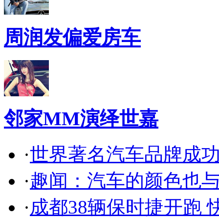
周润发偏爱房车
邻家MM演绎世嘉
·
世界著名汽车品牌成
·
趣闻：汽车的颜色也
·
成都38辆保时捷开跑 