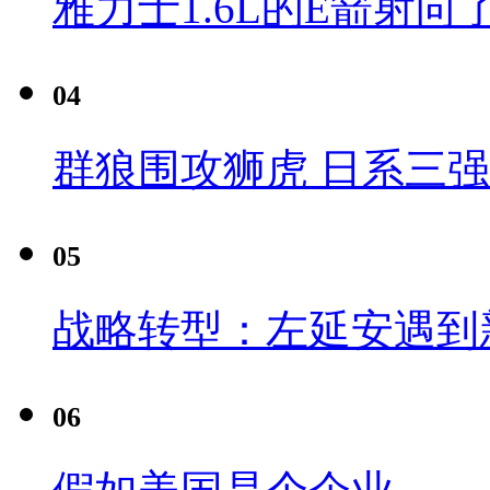
雅力士1.6L的E箭射向
04
群狼围攻狮虎 日系三
05
战略转型：左延安遇到
06