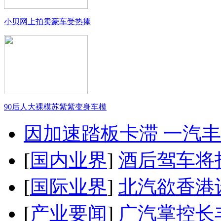
小贝网上拍卖豪车受热捧
90后人大裸模苏紫紫变身车模
因加速踏板卡滞 一汽丰田
[
国内业界
]
酒后驾车将扣
[
国际业界
]
北汽欲香港
[
产业要闻
]
广汽掌控长