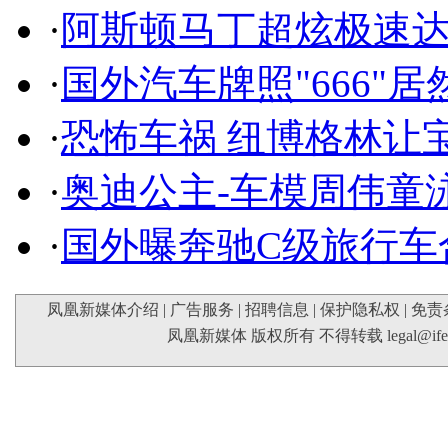
·
阿斯顿马丁超炫极速达
·
国外汽车牌照"666"
·
恐怖车祸 纽博格林让
·
奥迪公主-车模周伟童
·
国外曝奔驰C级旅行车
凤凰新媒体介绍
|
广告服务
|
招聘信息
|
保护隐私权
|
免责
凤凰新媒体 版权所有 不得转载
legal@if