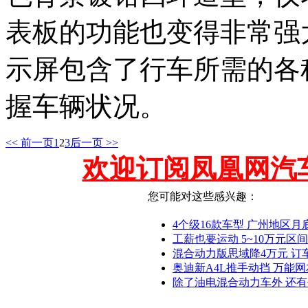
表板的功能也变得非常强
示屏包含了行车所需的各
握车辆状况。
<< 前一页
1
2
3
后一页 >>
欢迎订阅凤凰网汽
您可能对这些感兴趣：
4个级16款车型 广州地区月底
工薪也要运动 5~10万元区间
混合动力版思域降4万元 订
奥迪新A4L推手动挡 万能网
除了油电混合动力车外 还