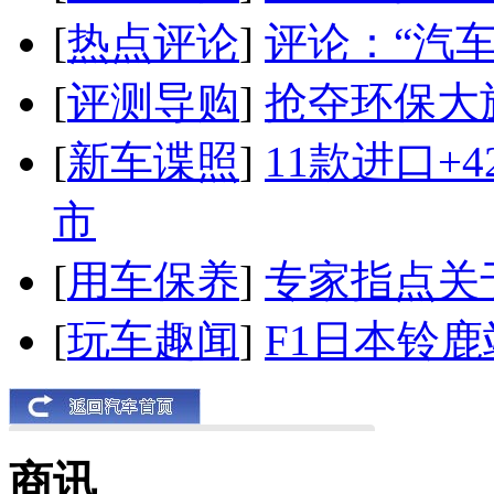
[
热点评论
]
评论：“汽
[
评测导购
]
抢夺环保大
[
新车谍照
]
11款进口+
市
[
用车保养
]
专家指点关
[
玩车趣闻
]
F1日本铃
商讯