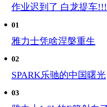
作业迟到了 白龙提车!!!
01
雅力士凭啥涅槃重生
02
SPARK乐驰的中国曙光
03