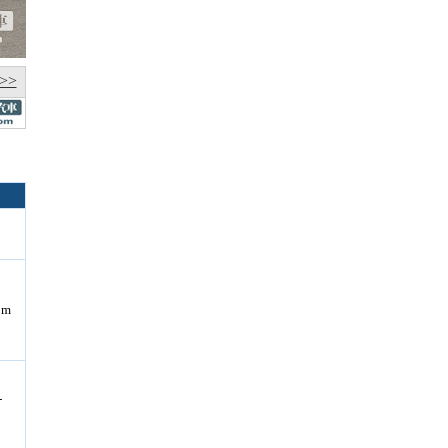
>>
pm
-