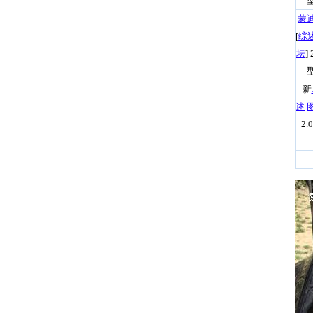
型
蒙
[
综
坛
]
型
新
述
2.