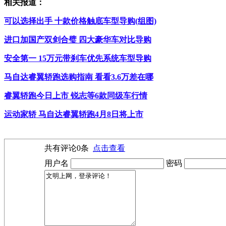
相关报道：
可以选择出手 十款价格触底车型导购(组图)
进口加国产双剑合璧 四大豪华车对比导购
安全第一 15万元带刹车优先系统车型导购
马自达睿翼轿跑选购指南 看看3.6万差在哪
睿翼轿跑今日上市 锐志等6款同级车行情
运动家轿 马自达睿翼轿跑4月8日将上市
共有评论
0
条
点击查看
用户名
密码