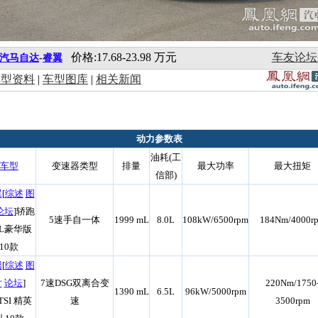
价格:17.68-23.98 万元
车友论坛
汽马自达
-
睿翼
车型资料
|
车型图库
|
相关新闻
动力参数表
油耗(工
车型
变速器类型
排量
最大功率
最大扭矩
信部)
翼
[
综述
图
论坛
]轿跑
5速手自一体
1999 mL
8.0L
108kW/6500rpm
184Nm/4000r
0L豪华版
10款
腾
[
综述
图
片
论坛
]
7速DSG双离合变
220Nm/1750
1390 mL
6.5L
96kW/5000rpm
4TSI 精英
速
3500rpm