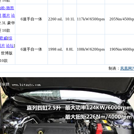
 10款
迪欧-致胜
述
图片
论
6速手自一体
2260 mL
10.1L
117kW/6500rpm
205Nm/4500r
 2.3L 豪华
 10款
君威
[
综
图片
论坛
]
6速手自一体
1998 mL
8.8L
108kW/6200rpm
190Nm/4600r
0 世博版
10款
制表：
凤凰网