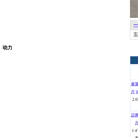
一
动力
睿
片
2.
迈
1.