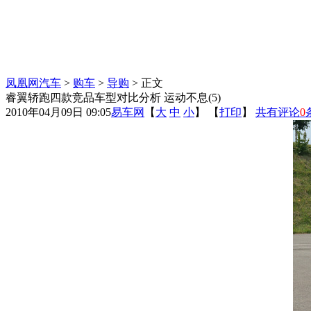
凤凰网汽车
>
购车
>
导购
> 正文
睿翼轿跑四款竞品车型对比分析 运动不息(5)
2010年04月09日 09:05
易车网
【
大
中
小
】 【
打印
】
共有评论
0