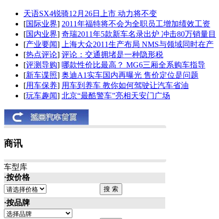
天语SX4锐骑12月26日上市 动力将不变
[
国际业界
]
2011年福特将不会为全职员工增加绩效工资
[
国内业界
]
奇瑞2011年5款新车名录出炉 冲击80万销量目
[
产业要闻
]
上海大众2011生产布局 NMS与领域同时在产
[
热点评论
]
评论：交通拥堵是一种隐形税
[
评测导购
]
哪款性价比最高？ MG6三厢全系购车指导
[
新车谍照
]
奥迪A1实车国内再曝光 售价定位是问题
[
用车保养
]
用车到养车 教你如何驾驶让汽车省油
[
玩车趣闻
]
北京“最酷警车”亮相天安门广场
商讯
车型库
·按价格
·按品牌