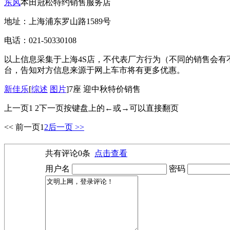
东风
本田冠松特约销售服务店
地址：上海浦东罗山路1589号
电话：021-50330108
以上信息采集于上海4S店，不代表厂方行为（不同的销售会有
台，告知对方信息来源于网上车市将有更多优惠。
新佳乐
[
综述
图片
]7座 迎中秋特价销售
上一页1 2下一页按键盘上的←或→可以直接翻页
<< 前一页
1
2
后一页 >>
共有评论
0
条
点击查看
用户名
密码