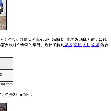
CIVIC混合动力是以汽油发动机为基础，电力发动机为辅，普锐
样需要设计个全新的车身。近日了解到
思域
[
综述
图片
论坛
]
混合
车
i.com
定订金是2万元起付。