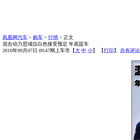
凤凰网汽车
>
购车
>
行情
> 正文
混合动力思域仅白色接受预定 年底提车
2010年09月07日 09:47
网上车市
【
大
中
小
】 【
打印
】
共有评论