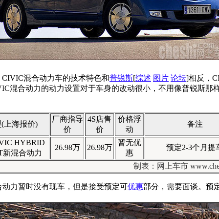
IVIC混合动力车的技术特色和
普锐斯
[
综述
图片
论坛
]相反，
VIC混合动力的动力设置对于车身的改动很小，不用像普锐斯那
厂商指导
4S店售
价格浮
(上海报价)
备注
价
价
动
VIC HYBRID
暂无优
26.98万
26.98万
预定2-3个月提
CVT新混合动力
惠
制表：网上车市 www.chesh
VT新混合动力暂时没有现车，但是接受预定可
优惠
部分，需要面谈。预