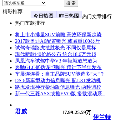
精彩推荐
今日热图
昨日热图
热门文章排行
热门车款排行
将上市小排量SUV前瞻 高效环保新趋势
2017款奥迪A6配置曝光 或减重100公斤
试驾奇瑞路虎揽胜极光 不同仅是尾标
现代新款i40价格公布 约合18.6万元起
凤凰汽车试驾中华V3 年轻就敢想敢为
奔驰GLC低伪谍照曝光 预计下半年发布
车展连连看：自主品牌SUV能造多“大“？
DS 6新车型动力信息曝光 配1.8T发动机
路虎发现神行柴油版信息曝光 两种调校
新一代三菱ASX或推EVO版 搭载混动系..
君威
17.99-25.59万
伊兰特