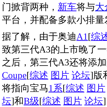
门掀背两种，
新车
将与
大
平台，并配备多款小排量
据了解，由于奥迪
A1
[
综
致第三代A3的上市晚了
之后，第三代A3还将添
Coupe
[
综述
图片
论坛
]版和
将指向宝马
1系
[
综述
图片
坛
]和
B级
[
综述
图片
论坛