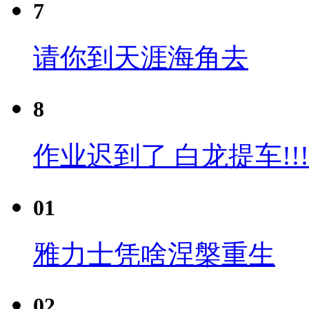
7
请你到天涯海角去
8
作业迟到了 白龙提车!!!
01
雅力士凭啥涅槃重生
02