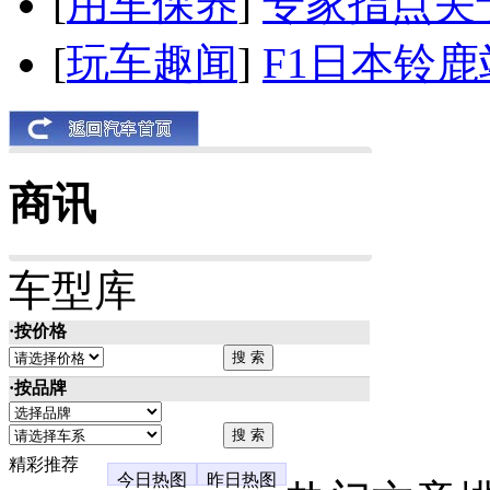
[
用车保养
]
专家指点关
[
玩车趣闻
]
F1日本铃
商讯
车型库
·按价格
·按品牌
精彩推荐
今日热图
昨日热图