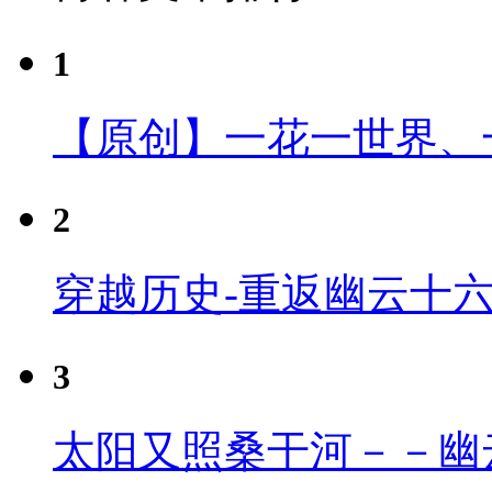
1
【原创】一花一世界、
2
穿越历史-重返幽云十
3
太阳又照桑干河－－幽