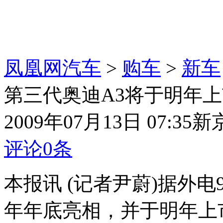
凤凰网汽车
>
购车
>
新车
第三代奥迪A3将于明年
2009年07月13日 07:35
新
评论
0
条
本报讯 (记者尹蔚)据外
年年底亮相，并于明年上