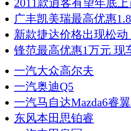
2011款逍客有望年底上市
广丰凯美瑞最高优惠1.
新款捷达价格出现松动 
锋范最高优惠1万元 现
一汽大众高尔夫
一汽奥迪Q5
一汽马自达Mazda6睿翼
东风本田思铂睿