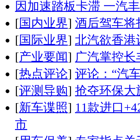
因加速踏板卡滞 一汽丰田
[
国内业界
]
酒后驾车将扣
[
国际业界
]
北汽欲香港
[
产业要闻
]
广汽掌控长
[
热点评论
]
评论：“汽
[
评测导购
]
抢夺环保大
[
新车谍照
]
11款进口+
市