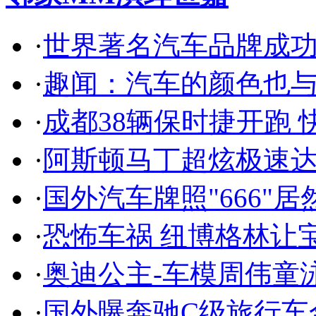
·
世界著名汽车品牌成
·
趣闻：汽车的颜色也
·
成都38辆保时捷开跑 
·
阿斯顿马丁超炫极速达
·
国外汽车牌照"666"
·
恐怖车祸 纽博格林让
·
奥迪公主-车模周伟童
·
国外曝奔驰C级旅行车