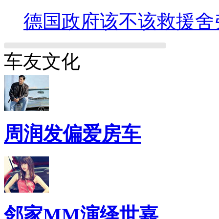
德国政府该不该救援舍
车友文化
周润发偏爱房车
邻家MM演绎世嘉