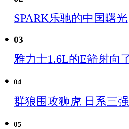
SPARK乐驰的中国曙光
03
雅力士1.6L的E箭射向
04
群狼围攻狮虎 日系三
05