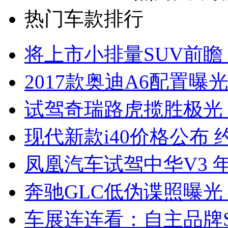
热门车款排行
将上市小排量SUV前瞻
2017款奥迪A6配置曝光
试驾奇瑞路虎揽胜极光
现代新款i40价格公布 约
凤凰汽车试驾中华V3 
奔驰GLC低伪谍照曝光
车展连连看：自主品牌S