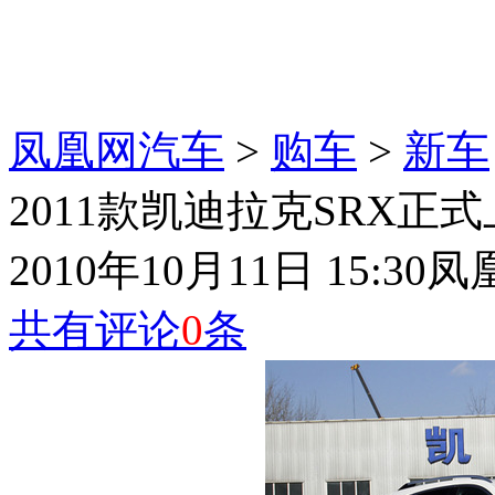
凤凰网汽车
>
购车
>
新车
2011款凯迪拉克SRX正式上市
2010年10月11日 15:30
凤
共有评论
0
条