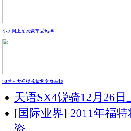
小贝网上拍卖豪车受热捧
90后人大裸模苏紫紫变身车模
天语SX4锐骑12月26
[
国际业界
]
2011年
资