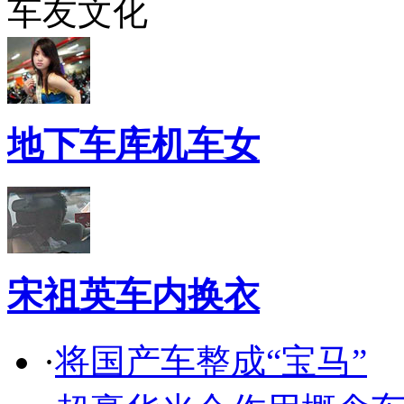
车友文化
地下车库机车女
宋祖英车内换衣
·
将国产车整成“宝马”