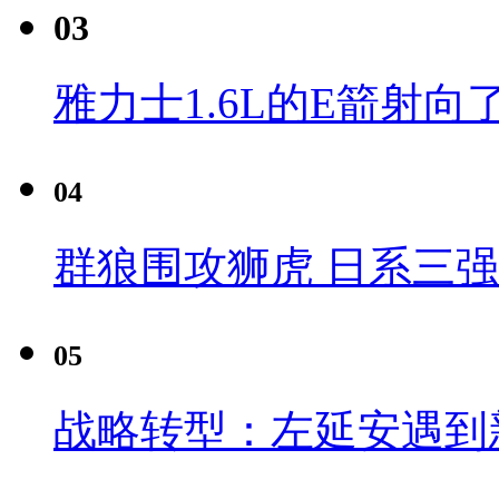
03
雅力士1.6L的E箭射向
04
群狼围攻狮虎 日系三
05
战略转型：左延安遇到