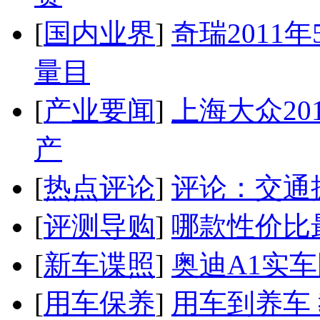
[
国内业界
]
奇瑞2011
量目
[
产业要闻
]
上海大众20
产
[
热点评论
]
评论：交通
[
评测导购
]
哪款性价比
[
新车谍照
]
奥迪A1实
[
用车保养
]
用车到养车