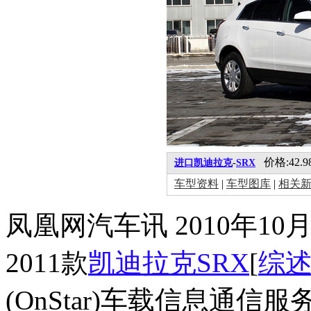
价格:42.98
进口凯迪拉克
-
SRX
车型资料
|
车型图库
|
相关
凤凰网汽车讯 2010年10
2011款
凯迪拉克
SRX
[
综
(OnStar)车载信息通