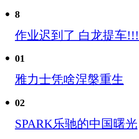
8
作业迟到了 白龙提车!!!
01
雅力士凭啥涅槃重生
02
SPARK乐驰的中国曙光