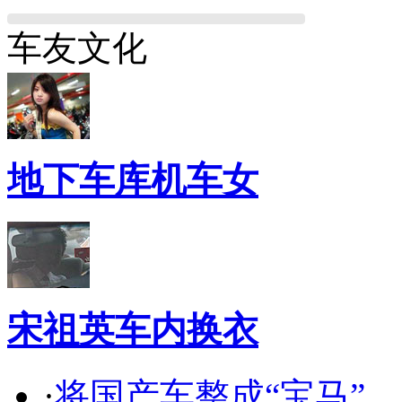
车友文化
地下车库机车女
宋祖英车内换衣
·
将国产车整成“宝马”