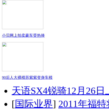
小贝网上拍卖豪车受热捧
90后人大裸模苏紫紫变身车模
天语SX4锐骑12月26
[
国际业界
]
2011年