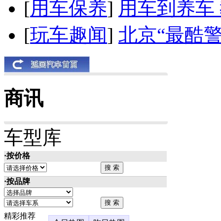
[
用车保养
]
用车到养车
[
玩车趣闻
]
北京“最酷
商讯
车型库
·按价格
·按品牌
精彩推荐