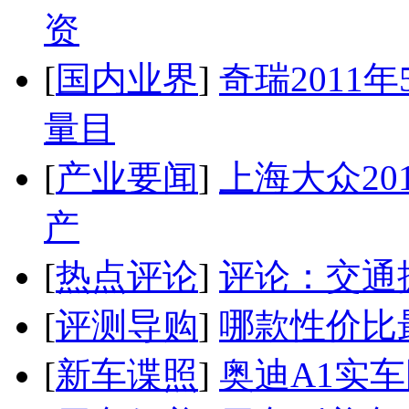
资
[
国内业界
]
奇瑞2011
量目
[
产业要闻
]
上海大众20
产
[
热点评论
]
评论：交通
[
评测导购
]
哪款性价比
[
新车谍照
]
奥迪A1实