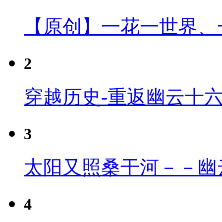
【原创】一花一世界、
2
穿越历史-重返幽云十
3
太阳又照桑干河－－幽
4