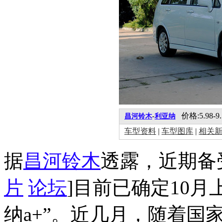
价格:5.98-9
昌河铃木
-
利亚纳
车型资料
|
车型图库
|
相关
据
昌河
铃木
透露，近期备受
片
论坛
]目前已确定10月
纳a+”。近几月，随着国