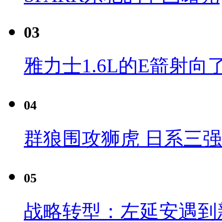
03
雅力士1.6L的E箭射向
04
群狼围攻狮虎 日系三
05
战略转型：左延安遇到