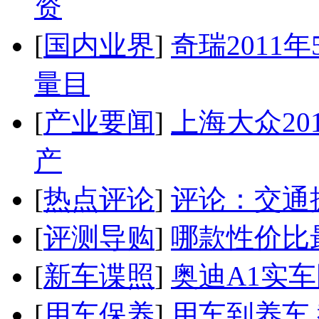
资
[
国内业界
]
奇瑞2011
量目
[
产业要闻
]
上海大众20
产
[
热点评论
]
评论：交通
[
评测导购
]
哪款性价比
[
新车谍照
]
奥迪A1实
[
用车保养
]
用车到养车