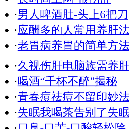
·
男人啤酒肚-头上6把刀
·
应酬多的人常用养肝
·
老胃病养胃的简单方
·
久视伤肝电脑族需养
·
喝酒“千杯不醉”揭秘
·
青春痘祛痘不留印妙
·
失眠我喝茶告别了失
·
口臭-口苦-口酸轻松除