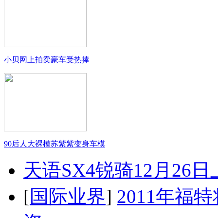
小贝网上拍卖豪车受热捧
90后人大裸模苏紫紫变身车模
天语SX4锐骑12月26
[
国际业界
]
2011年