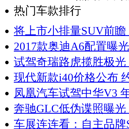
热门车款排行
将上市小排量SUV前瞻
2017款奥迪A6配置曝光
试驾奇瑞路虎揽胜极光
现代新款i40价格公布 约
凤凰汽车试驾中华V3 
奔驰GLC低伪谍照曝光
车展连连看：自主品牌S