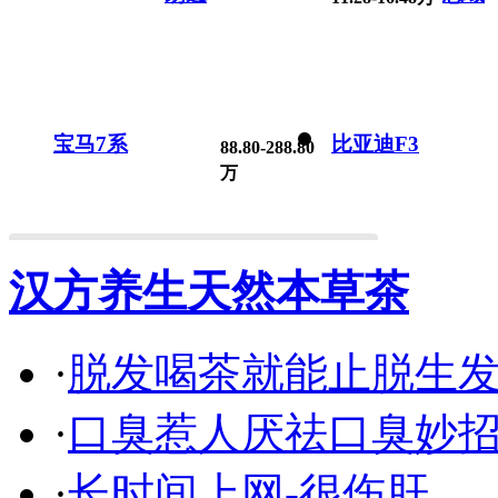
宝马7系
比亚迪F3
88.80-288.80
万
汉方养生天然本草茶
·
脱发喝茶就能止脱生
·
口臭惹人厌祛口臭妙
·
长时间上网-很伤肝