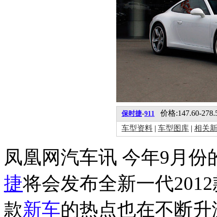
价格:147.60-278
保时捷
-
911
车型资料
|
车型图库
|
相关
凤凰网汽车讯 今年9月份
捷
将会发布全新一代201
款
新车
的热点也在不断升