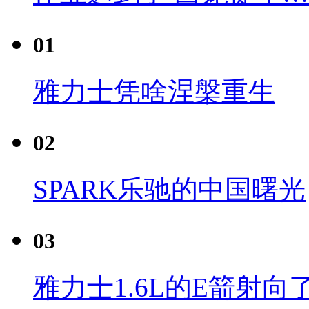
01
雅力士凭啥涅槃重生
02
SPARK乐驰的中国曙光
03
雅力士1.6L的E箭射向