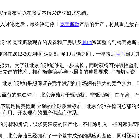
执行官布切克在接受本报采访时如此总结。
入讨论之后，最终决定停止
克莱斯勒
产品的生产，将其重点放在
奔驰将克莱斯勒现存的设备和厂房以及
其他
资源整合到梅赛德斯
2012-2013年间达到8万至10万辆之间，一举接近
宝马
最近
多努力。为了让北京奔驰能够进一步成长，同时获得可持续性盈利
先进的技术，拥有梅赛德斯-奔驰最高的质量要求。”布切克说
，北京奔驰如果想保证在竞争激烈的市场拥有强大的竞争实力，
甚至有的超过50%。北京奔驰对于驱动桥、非驱动桥、白车身、
点下满足梅赛德斯-奔驰的全球质量标准，北京奔驰在德国总部的
，利用、开发现有的国产供应商体系。
应的分析和辨识，谋求更深度的国产化，不排除引入一些国际供应
前，北京奔驰已经拥有了一个基本成形的供应商基础，同时还可