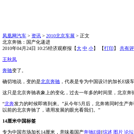
凤凰网汽车
>
资讯
>
2010北京车展
> 正文
北京奔驰：国产化递进
2010年04月24日 10:25
经济观察报
【
大
中
小
】 【
打印
】
共有评
王秋凤
奔驰
变了。
确切地说，变的是
北京奔驰
，代表是专为中国设计的加长E级
这只是北京奔驰表象上的变化，过去一年多的时间里，北京奔
“
北奔
发力的时候即将到来。”从今年5月后，北奔将同时生产
以前的北京奔驰了，请用发展的眼光看我们。”
14厘米中国标签
专为中国市场加长14厘米，意味着国产
奔驰E级
[
综述
图片
论坛