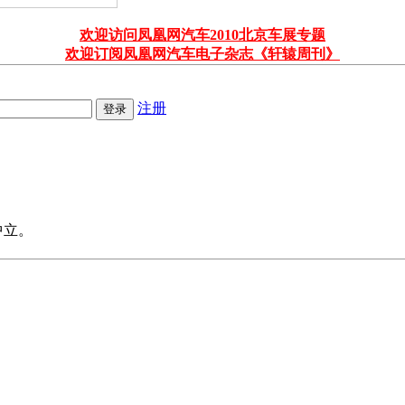
欢迎访问凤凰网汽车2010北京车展专题
欢迎订阅凤凰网汽车电子杂志《轩辕周刊》
注册
中立。