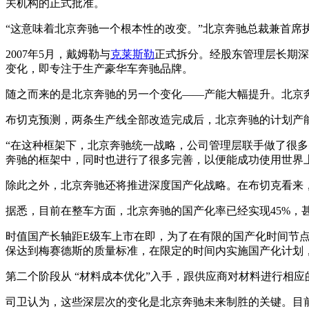
关机构的正式批准。
“这意味着北京奔驰一个根本性的改变。”北京奔驰总裁兼首席
2007年5月，戴姆勒与
克莱斯勒
正式拆分。经股东管理层长期深
变化，即专注于生产豪华车奔驰品牌。
随之而来的是北京奔驰的另一个变化——产能大幅提升。北京
布切克预测，两条生产线全部改造完成后，北京奔驰的计划产能将在
“在这种框架下，北京奔驰统一战略，公司管理层联手做了很
奔驰的框架中，同时也进行了很多完善，以便能成功使用世界上
除此之外，北京奔驰还将推进深度国产化战略。在布切克看来
据悉，目前在整车方面，北京奔驰的国产化率已经实现45%，
时值国产长轴距E级车上市在即，为了在有限的国产化时间节
保达到梅赛德斯的质量标准，在限定的时间内实施国产化计划
第二个阶段从 “材料成本优化”入手，跟供应商对材料进行相
司卫认为，这些深层次的变化是北京奔驰未来制胜的关键。目