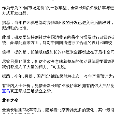
作为专为“中国市场定制”的一款车型，全新长轴距E级轿车与
方式开发出品。
据悉，当年在奔驰总部对奔驰新E级的开发已进入最后阶段时
戴姆勒的批准。
此后，研发团队特别针对中国消费者的乘坐习惯及对行政级座驾的
统、豪华配置等方面，针对中国国情进行了合理的设计和调校
值得一提的是，长轴版E级加长的14厘米全部都放在了后排空
尽管只是14厘米，但这个改变意味着整车的传动系统需要重新
我们都投入了大量的精力。”司卫说。
据悉，今年5月份，国产长轴版E级就将上市，今年产量预计为90
有业内人士评价，凭借全新长轴距E级轿车所拥有的强大产品
宝马
真正形成三足鼎立之势。
北奔之变
全新长轴距E级车背后，隐藏着北京奔驰更多的变化，其中最引人