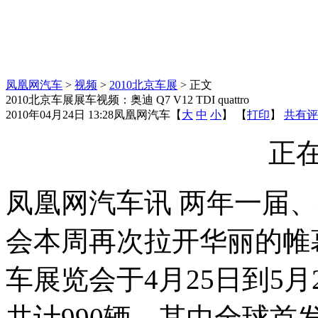
凤凰网汽车
>
视频
>
2010北京车展
> 正文
2010北京车展展车视频：奥迪 Q7 V12 TDI quattro
2010年04月24日 13:28
凤凰网汽车
【
大
中
小
】 【
打印
】
共有评
正在
凤凰网汽车讯 两年一届
会本周再次拉开华丽的帷幕
车展览会于4月25日到5
共计990辆。其中全球首