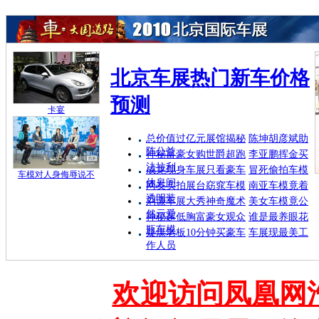
北京车展热门新车价格
预测
卡宴
总价值过亿元展馆揭秘
陈坤胡彦斌助
阵公益
神秘富豪女购世爵超跑
李亚鹏挥金买
法拉利
成龙现身车展只看豪车
冒死偷拍车模
车模对人身侮辱说不
休息间
网友实拍展台窈窕车模
南亚车模竟着
透明装
刘谦车展大秀神奇魔术
美女车模竟公
然示爱
神秘超低胸富豪女观众
谁是最养眼花
瓶车模
疑煤老板10分钟买豪车
车展现最美工
作人员
欢迎访问凤凰网汽