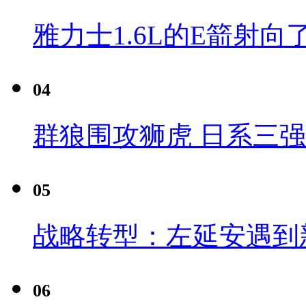
雅力士1.6L的E箭射向
04
群狼围攻狮虎 日系三
05
战略转型：左延安遇到
06