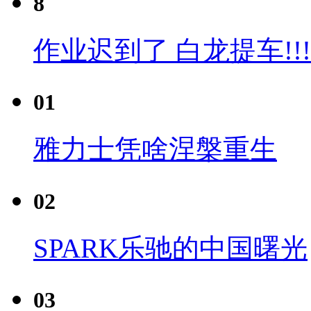
8
作业迟到了 白龙提车!!!
01
雅力士凭啥涅槃重生
02
SPARK乐驰的中国曙光
03