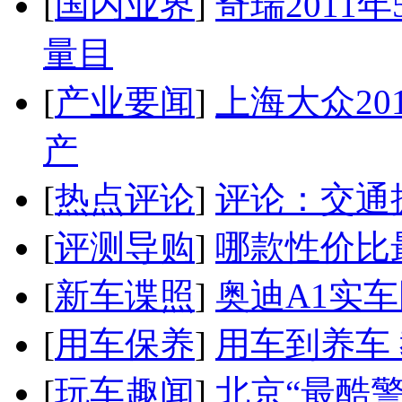
[
国内业界
]
奇瑞2011
量目
[
产业要闻
]
上海大众20
产
[
热点评论
]
评论：交通
[
评测导购
]
哪款性价比
[
新车谍照
]
奥迪A1实
[
用车保养
]
用车到养车
[
玩车趣闻
]
北京“最酷