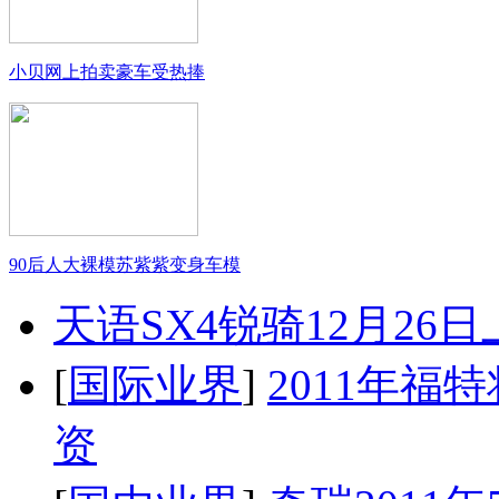
小贝网上拍卖豪车受热捧
90后人大裸模苏紫紫变身车模
天语SX4锐骑12月26
[
国际业界
]
2011年
资