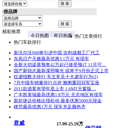
·按品牌
精彩推荐
今日热图
昨日热图
热门文章排行
热门车款排行
新沃尔沃S60将引进中国 吉利成都工厂代工
东风日产天籁最高优惠3.1万元 有现车
全新大切诺基预售42万起已接受预订 11月可…
国产新锐志最新谍照曝光 或将于9月份正式上市
狂虐指数大排行 车主常见十大虐车行为(2)
7月中级车销量排行点评 雅阁重回冠军宝座
2011款逍客有望年底上市 1.6MT天窗版…
广丰凯美瑞最高优惠1.8万元 北京地区有现车
新款捷达价格出现松动 最多优惠5000元现金
锋范最高优惠1万元 现车充足颜色齐
君威
17.99-25.59万