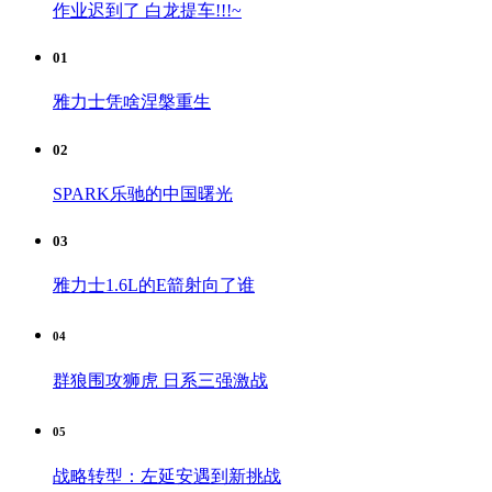
作业迟到了 白龙提车!!!~
01
雅力士凭啥涅槃重生
02
SPARK乐驰的中国曙光
03
雅力士1.6L的E箭射向了谁
04
群狼围攻狮虎 日系三强激战
05
战略转型：左延安遇到新挑战