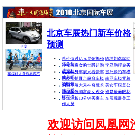
北京车展热门新车价格
预测
卡宴
总价值过亿元展馆揭秘
陈坤胡彦斌助
阵公益
神秘富豪女购世爵超跑
李亚鹏挥金买
法拉利
成龙现身车展只看豪车
冒死偷拍车模
车模对人身侮辱说不
休息间
网友实拍展台窈窕车模
南亚车模竟着
透明装
刘谦车展大秀神奇魔术
美女车模竟公
然示爱
神秘超低胸富豪女观众
谁是最养眼花
瓶车模
疑煤老板10分钟买豪车
车展现最美工
作人员
欢迎访问凤凰网汽