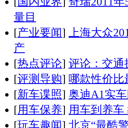
[
国内业界
]
奇瑞2011
量目
[
产业要闻
]
上海大众20
产
[
热点评论
]
评论：交通
[
评测导购
]
哪款性价比
[
新车谍照
]
奥迪A1实
[
用车保养
]
用车到养车
[
玩车趣闻
]
北京“最酷