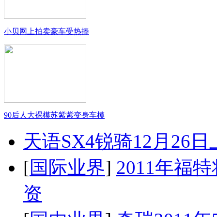
小贝网上拍卖豪车受热捧
90后人大裸模苏紫紫变身车模
天语SX4锐骑12月26
[
国际业界
]
2011年
资