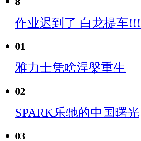
8
作业迟到了 白龙提车!!!
01
雅力士凭啥涅槃重生
02
SPARK乐驰的中国曙光
03