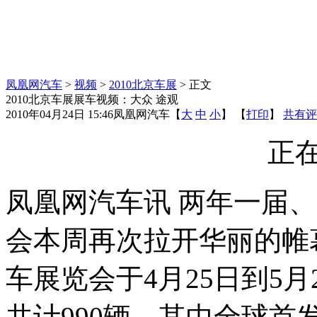
凤凰网汽车
>
视频
>
2010北京车展
> 正文
2010北京车展展车视频：大众 途观
2010年04月24日 15:46
凤凰网汽车
【
大
中
小
】 【
打印
】
共有评
正在
凤凰网汽车讯 两年一届
会本周再次拉开华丽的帷幕
车展览会于4月25日到5
共计990辆。其中全球首