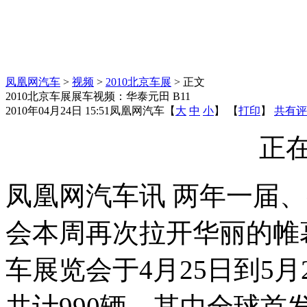
凤凰网汽车
>
视频
>
2010北京车展
> 正文
2010北京车展展车视频：华泰元田 B11
2010年04月24日 15:51
凤凰网汽车
【
大
中
小
】 【
打印
】
共有评
正在
凤凰网汽车讯 两年一届
会本周再次拉开华丽的帷幕
车展览会于4月25日到5
共计990辆。其中全球首