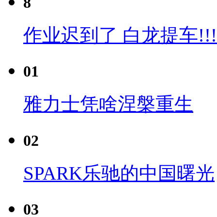
8
作业迟到了 白龙提车!!!
01
雅力士凭啥涅槃重生
02
SPARK乐驰的中国曙光
03