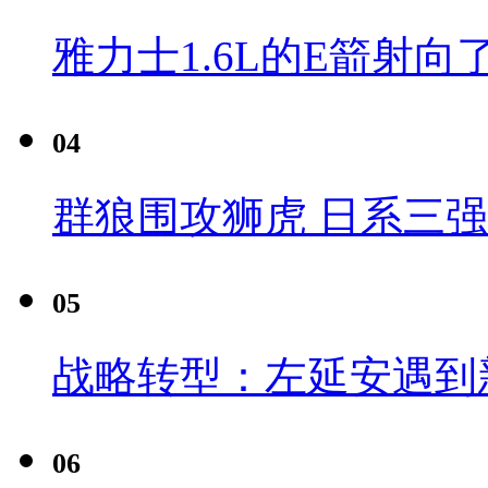
雅力士1.6L的E箭射向
04
群狼围攻狮虎 日系三
05
战略转型：左延安遇到
06