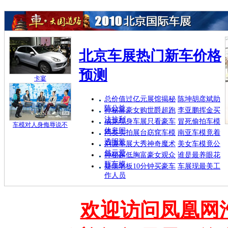
北京车展热门新车价格
预测
卡宴
总价值过亿元展馆揭秘
陈坤胡彦斌助
阵公益
神秘富豪女购世爵超跑
李亚鹏挥金买
法拉利
成龙现身车展只看豪车
冒死偷拍车模
车模对人身侮辱说不
休息间
网友实拍展台窈窕车模
南亚车模竟着
透明装
刘谦车展大秀神奇魔术
美女车模竟公
然示爱
神秘超低胸富豪女观众
谁是最养眼花
瓶车模
疑煤老板10分钟买豪车
车展现最美工
作人员
欢迎访问凤凰网汽