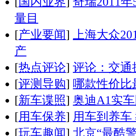
[
国内业界
]
奇瑞2011
量目
[
产业要闻
]
上海大众20
产
[
热点评论
]
评论：交通
[
评测导购
]
哪款性价比
[
新车谍照
]
奥迪A1实
[
用车保养
]
用车到养车
[
玩车趣闻
]
北京“最酷