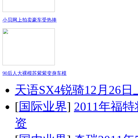
小贝网上拍卖豪车受热捧
90后人大裸模苏紫紫变身车模
天语SX4锐骑12月26
[
国际业界
]
2011年
资