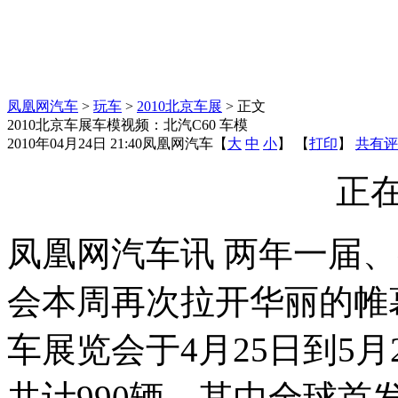
凤凰网汽车
>
玩车
>
2010北京车展
> 正文
2010北京车展车模视频：北汽C60 车模
2010年04月24日 21:40
凤凰网汽车
【
大
中
小
】 【
打印
】
共有评
正在
凤凰网汽车讯 两年一届
会本周再次拉开华丽的帷幕
车展览会于4月25日到5
共计990辆。其中全球首