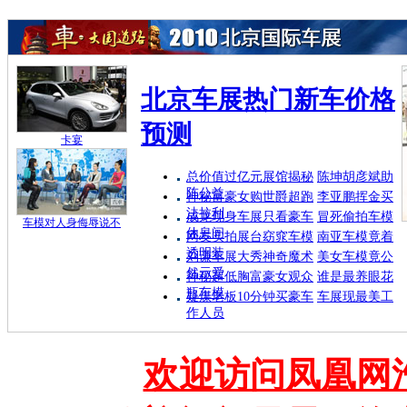
北京车展热门新车价格
预测
卡宴
总价值过亿元展馆揭秘
陈坤胡彦斌助
阵公益
神秘富豪女购世爵超跑
李亚鹏挥金买
法拉利
成龙现身车展只看豪车
冒死偷拍车模
车模对人身侮辱说不
休息间
网友实拍展台窈窕车模
南亚车模竟着
透明装
刘谦车展大秀神奇魔术
美女车模竟公
然示爱
神秘超低胸富豪女观众
谁是最养眼花
瓶车模
疑煤老板10分钟买豪车
车展现最美工
作人员
欢迎访问凤凰网汽