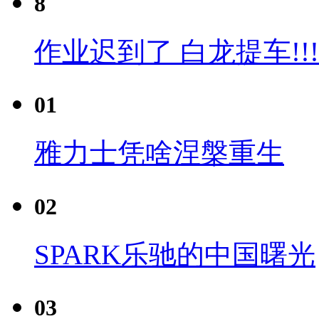
8
作业迟到了 白龙提车!!!
01
雅力士凭啥涅槃重生
02
SPARK乐驰的中国曙光
03