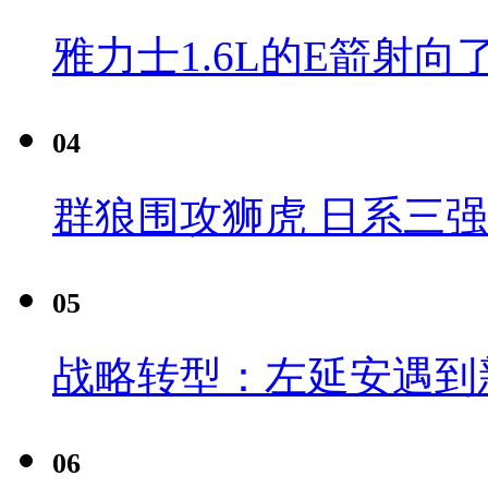
雅力士1.6L的E箭射向
04
群狼围攻狮虎 日系三
05
战略转型：左延安遇到
06