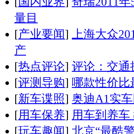
[
国内业界
]
奇瑞2011
量目
[
产业要闻
]
上海大众20
产
[
热点评论
]
评论：交通
[
评测导购
]
哪款性价比
[
新车谍照
]
奥迪A1实
[
用车保养
]
用车到养车
[
玩车趣闻
]
北京“最酷