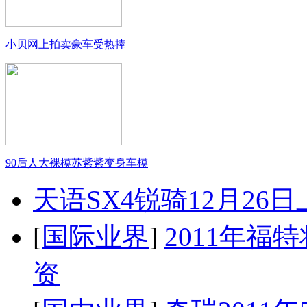
小贝网上拍卖豪车受热捧
90后人大裸模苏紫紫变身车模
天语SX4锐骑12月26
[
国际业界
]
2011年
资