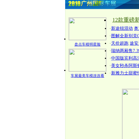
12款重磅
·
新途锐混动
奥
·
图解全新别克G
·
天价超跑
途安1
盘点车模明星脸
·
瑞纳两厢售7.3
·
中国版宾利高
·
美女秒杀阿斯
·
新雅力士甜蜜
车展最美车模连连看