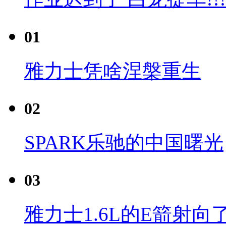
01
雅力士凭啥涅槃重生
02
SPARK乐驰的中国曙光
03
雅力士1.6L的E箭射向