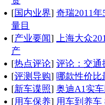
资
[
国内业界
]
奇瑞2011
量目
[
产业要闻
]
上海大众20
产
[
热点评论
]
评论：交通
[
评测导购
]
哪款性价比
[
新车谍照
]
奥迪A1实
[
用车保养
]
用车到养车