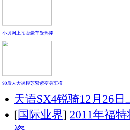
小贝网上拍卖豪车受热捧
90后人大裸模苏紫紫变身车模
天语SX4锐骑12月26
[
国际业界
]
2011年