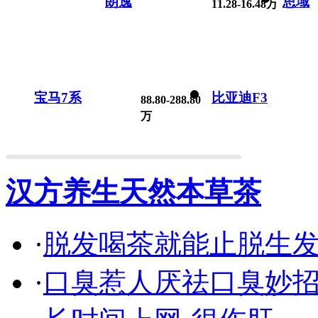
朗逸
思域
11.28-16.48万
宝马7系
比亚迪F3
88.80-288.80
万
汉方养生天然本草茶
·
脱发喝茶就能止脱生
·
口臭惹人厌祛口臭妙