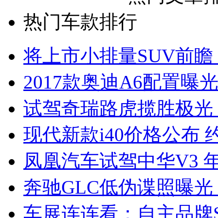
热门车款排行
将上市小排量SUV前瞻
2017款奥迪A6配置曝光
试驾奇瑞路虎揽胜极光
现代新款i40价格公布 约
凤凰汽车试驾中华V3 
奔驰GLC低伪谍照曝光
车展连连看：自主品牌S