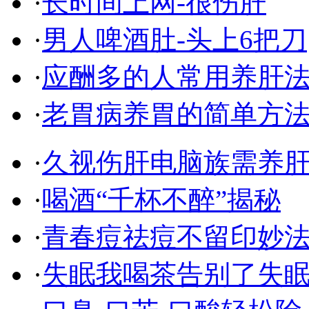
·
长时间上网-很伤肝
·
男人啤酒肚-头上6把刀
·
应酬多的人常用养肝
·
老胃病养胃的简单方
·
久视伤肝电脑族需养
·
喝酒“千杯不醉”揭秘
·
青春痘祛痘不留印妙
·
失眠我喝茶告别了失