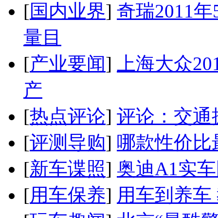
[
国内业界
]
奇瑞2011
量目
[
产业要闻
]
上海大众20
产
[
热点评论
]
评论：交通
[
评测导购
]
哪款性价比
[
新车谍照
]
奥迪A1实
[
用车保养
]
用车到养车