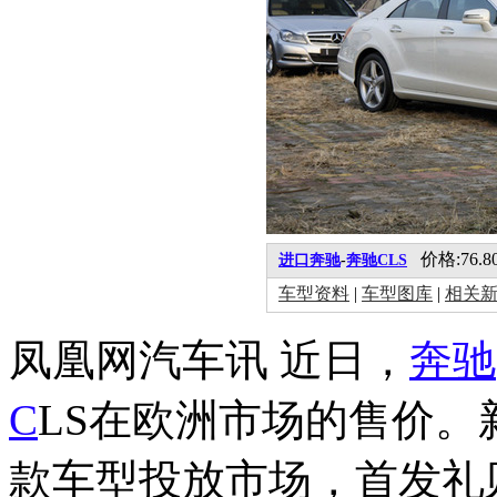
价格:76.80
进口奔驰
-
奔驰CLS
车型资料
|
车型图库
|
相关
凤凰网汽车讯 近日，
奔驰
C
LS在欧洲市场的售价。新
款车型投放市场，首发礼则