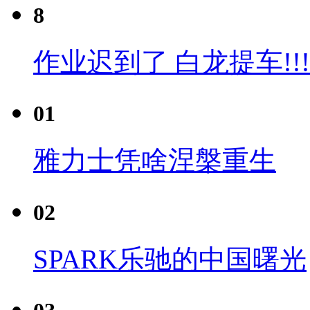
8
作业迟到了 白龙提车!!!
01
雅力士凭啥涅槃重生
02
SPARK乐驰的中国曙光