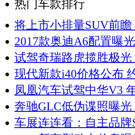
热门车款排行
将上市小排量SUV前瞻
2017款奥迪A6配置曝光
试驾奇瑞路虎揽胜极光
现代新款i40价格公布 约
凤凰汽车试驾中华V3 
奔驰GLC低伪谍照曝光
车展连连看：自主品牌S