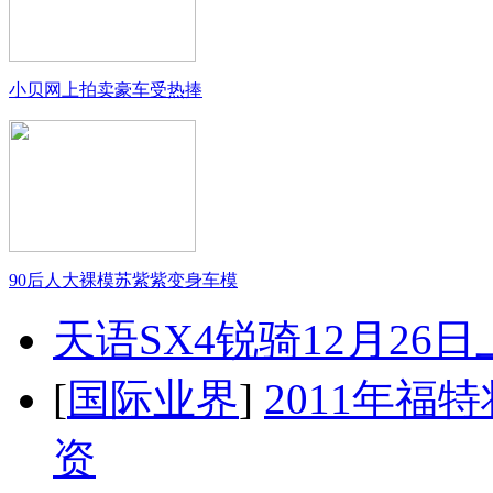
小贝网上拍卖豪车受热捧
90后人大裸模苏紫紫变身车模
天语SX4锐骑12月26
[
国际业界
]
2011年
资