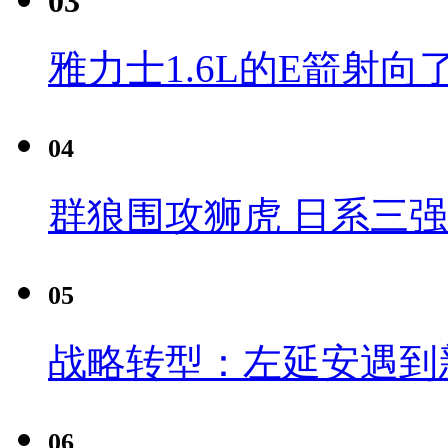
03
雅力士1.6L的E箭射向
04
群狼围攻狮虎 日系三
05
战略转型：左延安遇到
06