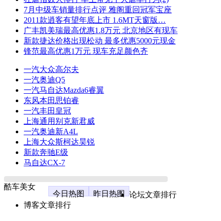
7月中级车销量排行点评 雅阁重回冠军宝座
2011款逍客有望年底上市 1.6MT天窗版…
广丰凯美瑞最高优惠1.8万元 北京地区有现车
新款捷达价格出现松动 最多优惠5000元现金
锋范最高优惠1万元 现车充足颜色齐
一汽大众高尔夫
一汽奥迪Q5
一汽马自达Mazda6睿翼
东风本田思铂睿
一汽丰田皇冠
上海通用别克新君威
一汽奥迪新A4L
上海大众斯柯达昊锐
新款奔驰E级
马自达CX-7
酷车美女
今日热图
昨日热图
论坛文章排行
博客文章排行