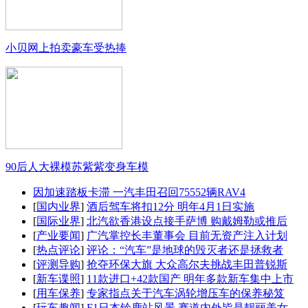
小贝网上拍卖豪车受热捧
90后人大裸模苏紫紫变身车模
因加速踏板卡滞 一汽丰田召回75552辆RAV4
[
国内业界
]
酒后驾车将扣12分 明年4月1日实施
[
国际业界
]
北汽欲香港设点接手萨博 购戴姆勒或推后
[
产业要闻
]
广汽掌控长丰董事会 目前无资产注入计划
[
热点评论
]
评论：“汽车”是地球的毁灭者还是拯救者
[
评测导购
]
抢夺环保大旗 大众高尔夫挑战丰田普锐斯
[
新车谍照
]
11款进口+42款国产 明年多款新车集中上市
[
用车保养
]
专家指点关于汽车涡轮增压车的保养秘笈
[
玩车趣闻
]
F1日本铃鹿站风景 赛道内外皆是靓丽美女