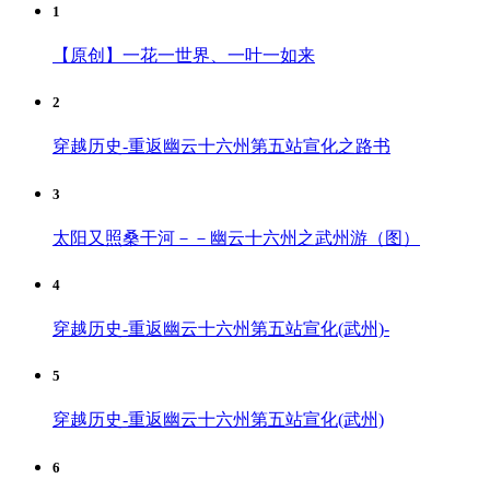
1
【原创】一花一世界、一叶一如来
2
穿越历史-重返幽云十六州第五站宣化之路书
3
太阳又照桑干河－－幽云十六州之武州游（图）
4
穿越历史-重返幽云十六州第五站宣化(武州)-
5
穿越历史-重返幽云十六州第五站宣化(武州)
6