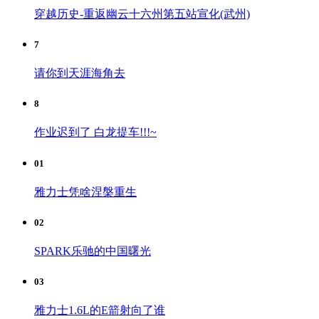
穿越历史-重返幽云十六州第五站宣化(武州)
7
请你到天涯海角去
8
作业迟到了 白龙提车!!!~
01
雅力士凭啥涅槃重生
02
SPARK乐驰的中国曙光
03
雅力士1.6L的E箭射向了谁