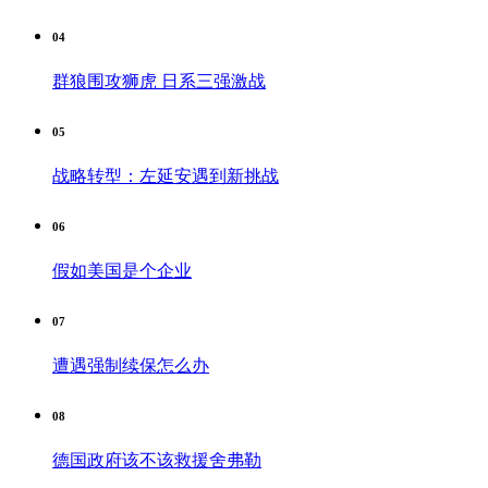
04
群狼围攻狮虎 日系三强激战
05
战略转型：左延安遇到新挑战
06
假如美国是个企业
07
遭遇强制续保怎么办
08
德国政府该不该救援舍弗勒