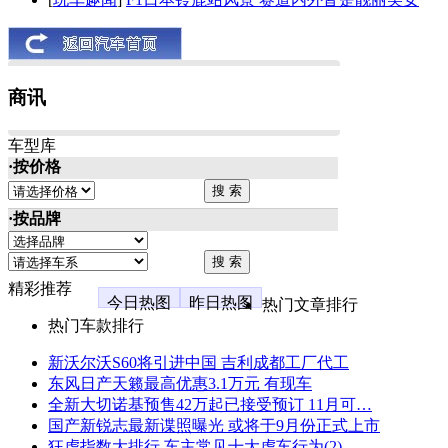
商讯
车型库
·按价格
·按品牌
精彩推荐
今日热图
昨日热图
热门文章排行
热门车款排行
新沃尔沃S60将引进中国 吉利成都工厂代工
东风日产天籁最高优惠3.1万元 有现车
全新大切诺基预售42万起已接受预订 11月可…
国产新锐志最新谍照曝光 或将于9月份正式上市
狂虐指数大排行 车主常见十大虐车行为(2)