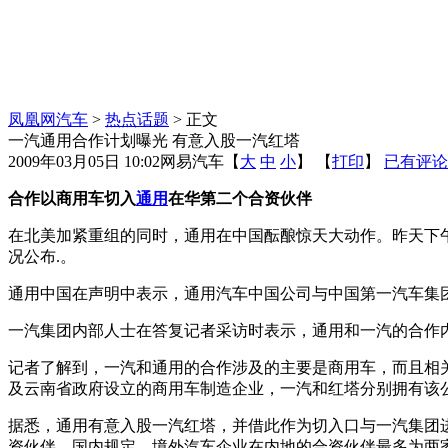
凤凰网汽车
>
热点话题
> 正文
一汽通用合作计划曝光 有意入股一汽红塔
2009年03月05日 10:02
网易汽车
【
大
中
小
】 【
打印
】
已有评论
合作以商用车切入
通用
在华第二个合资伙伴
在北美加紧重组的同时，通用在中国酝酿惊天大动作。昨天下
况公布.。
通用中国在声明中表示，通用汽车中国公司与中国第一汽车集
一汽集团内部人士在答复记者采访时表示，通用和一汽的合作
记者了解到，一汽和通用的合作涉及的主要是商用车，而且相关
及云南省政府设立的商用车制造企业，一汽和红塔分别拥有该公司5
据悉，通用有意入股一汽红塔，并借此作为切入口与一汽集团
资伙伴。国内规定，境外汽车企业在内地的合资伙伴最多为两