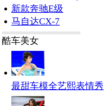
新款奔驰E级
马自达CX-7
酷车美女
最甜车模全艺熙表情秀