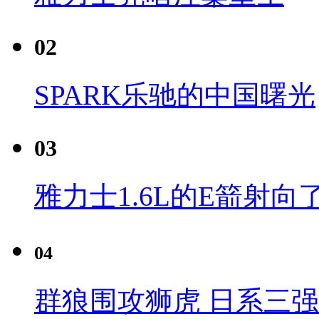
02
SPARK乐驰的中国曙光
03
雅力士1.6L的E箭射向
04
群狼围攻狮虎 日系三