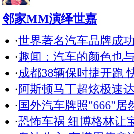
邻家MM演绎世嘉
·
世界著名汽车品牌成
·
趣闻：汽车的颜色也
·
成都38辆保时捷开跑 
·
阿斯顿马丁超炫极速达
·
国外汽车牌照"666"
·
恐怖车祸 纽博格林让