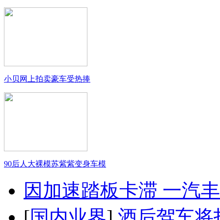
小贝网上拍卖豪车受热捧
90后人大裸模苏紫紫变身车模
因加速踏板卡滞 一汽丰田
[
国内业界
]
酒后驾车将扣