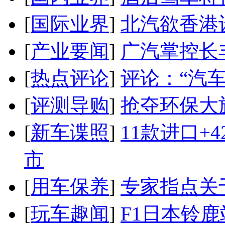
[
国际业界
]
北汽欲香港
[
产业要闻
]
广汽掌控长
[
热点评论
]
评论：“汽
[
评测导购
]
抢夺环保大
[
新车谍照
]
11款进口+
市
[
用车保养
]
专家指点关
[
玩车趣闻
]
F1日本铃