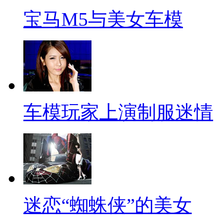
宝马M5与美女车模
车模玩家上演制服迷情
迷恋“蜘蛛侠”的美女