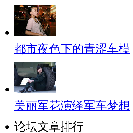
都市夜色下的青涩车模
美丽军花演绎军车梦想
论坛文章排行