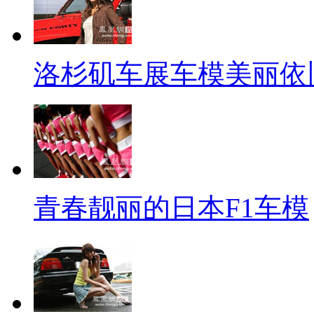
洛杉矶车展车模美丽依
青春靓丽的日本F1车模