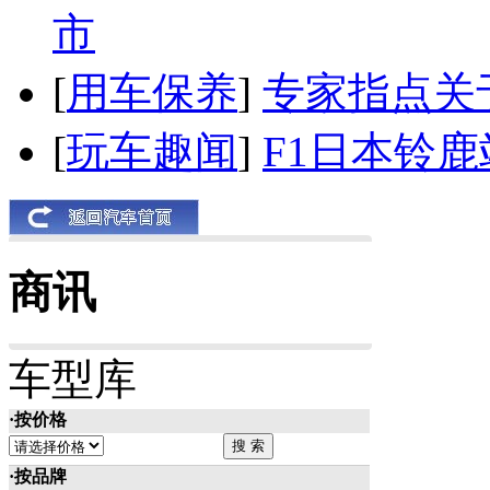
市
[
用车保养
]
专家指点关
[
玩车趣闻
]
F1日本铃
商讯
车型库
·按价格
·按品牌