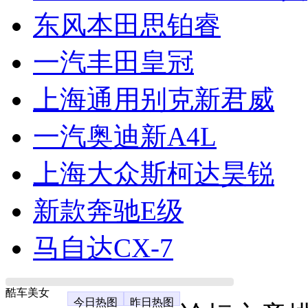
东风本田思铂睿
一汽丰田皇冠
上海通用别克新君威
一汽奥迪新A4L
上海大众斯柯达昊锐
新款奔驰E级
马自达CX-7
酷车美女
今日热图
昨日热图