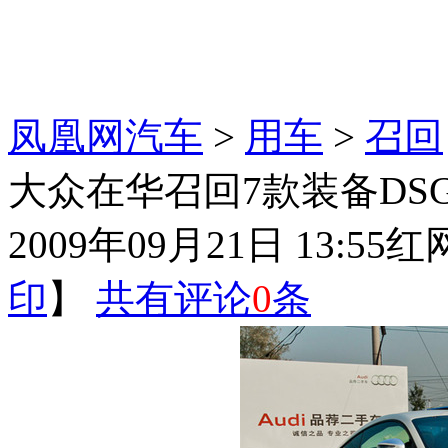
凤凰网汽车
>
用车
>
召回
大众在华召回7款装备DS
2009年09月21日 13:55
红
印
】
共有评论
0
条