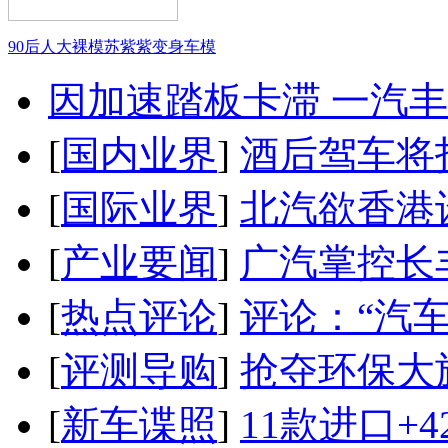
90后人大裸模苏紫紫变身车模
因加速踏板卡滞 一汽丰田
[
国内业界
]
酒后驾车将扣
[
国际业界
]
北汽欲香港
[
产业要闻
]
广汽掌控长
[
热点评论
]
评论：“汽
[
评测导购
]
抢夺环保大
[
新车谍照
]
11款进口+