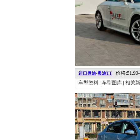
价格:51.90-
进口奥迪
-
奥迪TT
车型资料
|
车型图库
|
相关