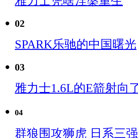
雅力士凭啥涅槃重生
02
SPARK乐驰的中国曙光
03
雅力士1.6L的E箭射向
04
群狼围攻狮虎 日系三