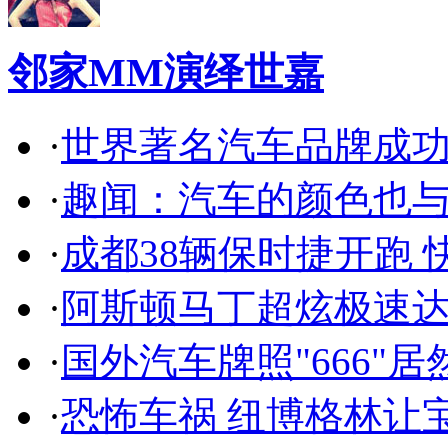
邻家MM演绎世嘉
·
世界著名汽车品牌成
·
趣闻：汽车的颜色也
·
成都38辆保时捷开跑 
·
阿斯顿马丁超炫极速达
·
国外汽车牌照"666"
·
恐怖车祸 纽博格林让