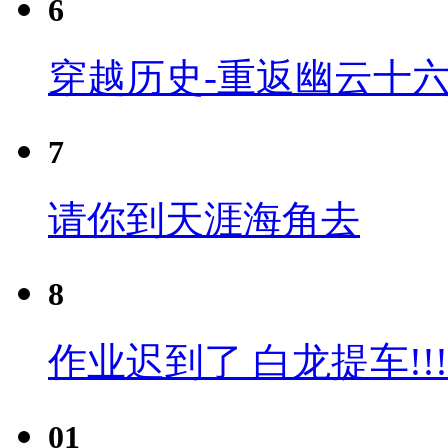
6
穿越历史-重返幽云十六
7
请你到天涯海角去
8
作业迟到了 白龙提车!!!
01