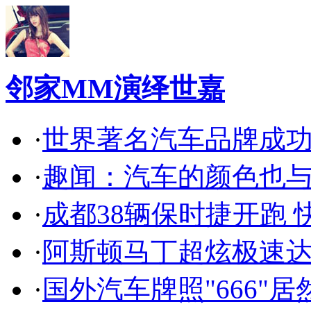
邻家MM演绎世嘉
·
世界著名汽车品牌成
·
趣闻：汽车的颜色也
·
成都38辆保时捷开跑 
·
阿斯顿马丁超炫极速达
·
国外汽车牌照"666"