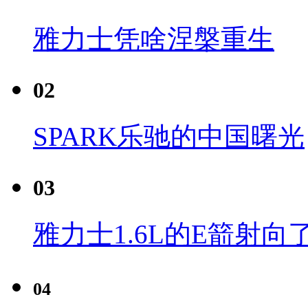
雅力士凭啥涅槃重生
02
SPARK乐驰的中国曙光
03
雅力士1.6L的E箭射向
04