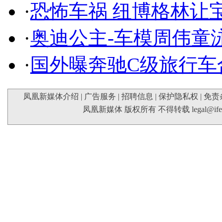
·
恐怖车祸 纽博格林让
·
奥迪公主-车模周伟童
·
国外曝奔驰C级旅行车
凤凰新媒体介绍
|
广告服务
|
招聘信息
|
保护隐私权
|
免责
凤凰新媒体 版权所有 不得转载
legal@if