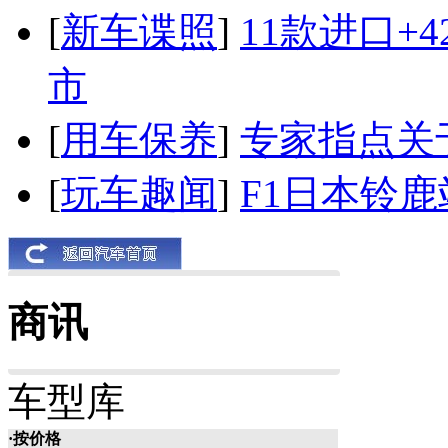
[
新车谍照
]
11款进口+
市
[
用车保养
]
专家指点关
[
玩车趣闻
]
F1日本铃
商讯
车型库
·按价格