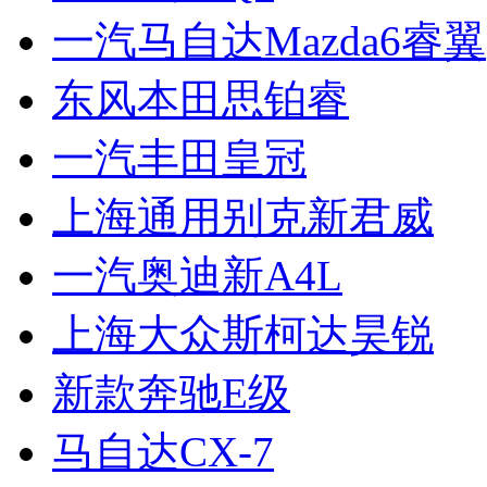
一汽马自达Mazda6睿翼
东风本田思铂睿
一汽丰田皇冠
上海通用别克新君威
一汽奥迪新A4L
上海大众斯柯达昊锐
新款奔驰E级
马自达CX-7