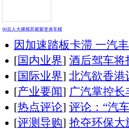
90后人大裸模苏紫紫变身车模
因加速踏板卡滞 一汽丰田
[
国内业界
]
酒后驾车将扣
[
国际业界
]
北汽欲香港
[
产业要闻
]
广汽掌控长
[
热点评论
]
评论：“汽
[
评测导购
]
抢夺环保大