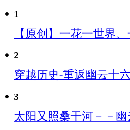
1
【原创】一花一世界、
2
穿越历史-重返幽云十
3
太阳又照桑干河－－幽