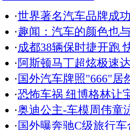
·
世界著名汽车品牌成
·
趣闻：汽车的颜色也
·
成都38辆保时捷开跑 
·
阿斯顿马丁超炫极速达
·
国外汽车牌照"666"
·
恐怖车祸 纽博格林让
·
奥迪公主-车模周伟童
·
国外曝奔驰C级旅行车