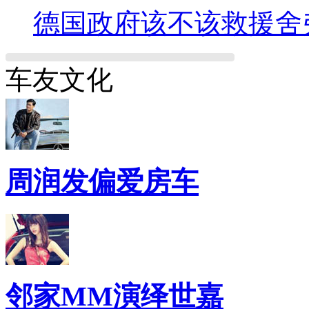
德国政府该不该救援舍
车友文化
周润发偏爱房车
邻家MM演绎世嘉