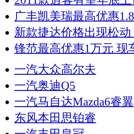
广丰凯美瑞最高优惠1.
新款捷达价格出现松动 
锋范最高优惠1万元 现
一汽大众高尔夫
一汽奥迪Q5
一汽马自达Mazda6睿翼
东风本田思铂睿
一汽丰田皇冠