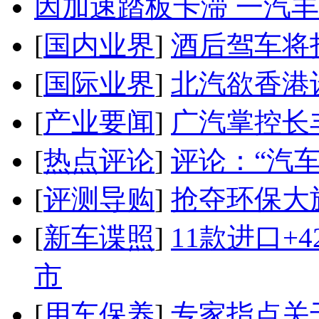
因加速踏板卡滞 一汽丰田
[
国内业界
]
酒后驾车将扣
[
国际业界
]
北汽欲香港
[
产业要闻
]
广汽掌控长
[
热点评论
]
评论：“汽
[
评测导购
]
抢夺环保大
[
新车谍照
]
11款进口+
市
[
用车保养
]
专家指点关