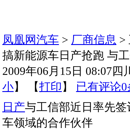
凤凰网汽车
>
厂商信息
>
搞新能源车日产抢跑 与
2009年06月15日 08:07
四
小
】 【
打印
】
已有评论
0
日产
与工信部近日率先签
车领域的合作伙伴