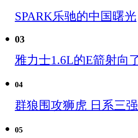
SPARK乐驰的中国曙光
03
雅力士1.6L的E箭射向
04
群狼围攻狮虎 日系三
05