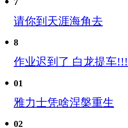
7
请你到天涯海角去
8
作业迟到了 白龙提车!!!
01
雅力士凭啥涅槃重生
02