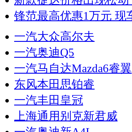
锋范最高优惠1万元 现
一汽大众高尔夫
一汽奥迪Q5
一汽马自达Mazda6睿翼
东风本田思铂睿
一汽丰田皇冠
上海通用别克新君威
一汽奥迪新A4L