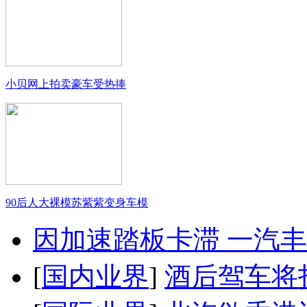
小贝网上拍卖豪车受热捧
90后人大裸模苏紫紫变身车模
因加速踏板卡滞 一汽丰田
[
国内业界
]
酒后驾车将扣