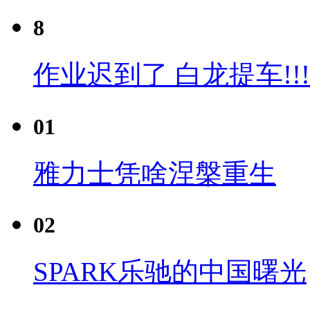
8
作业迟到了 白龙提车!!!
01
雅力士凭啥涅槃重生
02
SPARK乐驰的中国曙光