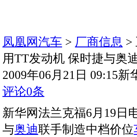
凤凰网汽车
>
厂商信息
>
用TT发动机 保时捷与奥
2009年06月21日 09:15
新
评论
0
条
新华网法兰克福6月19日
与
奥迪
联手制造中档价位