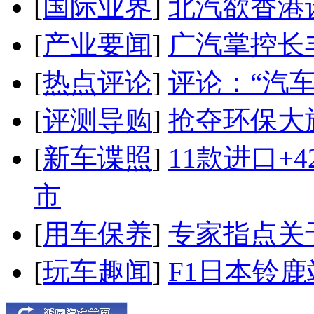
[
国际业界
]
北汽欲香港
[
产业要闻
]
广汽掌控长
[
热点评论
]
评论：“汽
[
评测导购
]
抢夺环保大
[
新车谍照
]
11款进口+
市
[
用车保养
]
专家指点关
[
玩车趣闻
]
F1日本铃