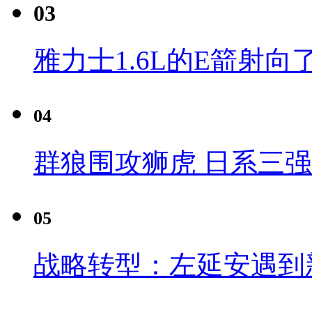
03
雅力士1.6L的E箭射向
04
群狼围攻狮虎 日系三
05
战略转型：左延安遇到