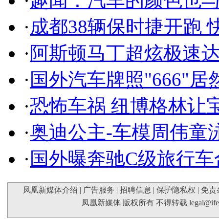
·
趣闻：汽车的颜色也
·
成都38辆保时捷开跑 
·
阿斯顿马丁超炫极速达
·
国外汽车牌照"666"
·
恐怖车祸 纽博格林让
·
奥迪公主-车模周伟童
·
国外曝奔驰C级旅行车
凤凰新媒体介绍
|
广告服务
|
招聘信息
|
保护隐私权
|
免责
凤凰新媒体 版权所有 不得转载
legal@if