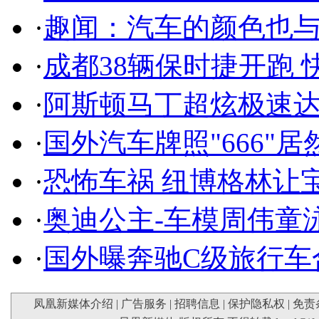
·
趣闻：汽车的颜色也
·
成都38辆保时捷开跑 
·
阿斯顿马丁超炫极速达
·
国外汽车牌照"666"
·
恐怖车祸 纽博格林让
·
奥迪公主-车模周伟童
·
国外曝奔驰C级旅行车
凤凰新媒体介绍
|
广告服务
|
招聘信息
|
保护隐私权
|
免责