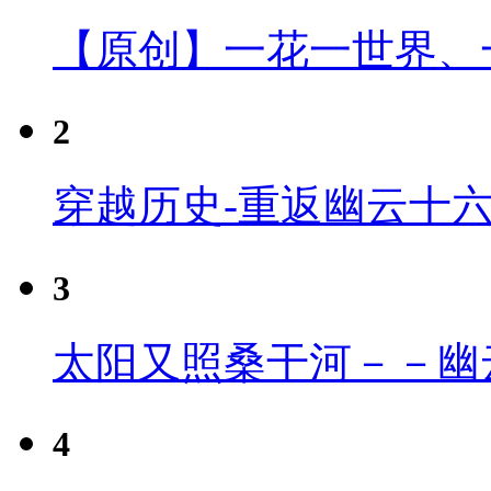
【原创】一花一世界、
2
穿越历史-重返幽云十
3
太阳又照桑干河－－幽
4