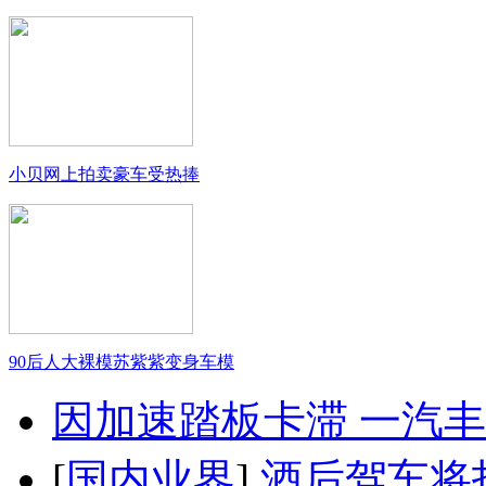
小贝网上拍卖豪车受热捧
90后人大裸模苏紫紫变身车模
因加速踏板卡滞 一汽丰田
[
国内业界
]
酒后驾车将扣