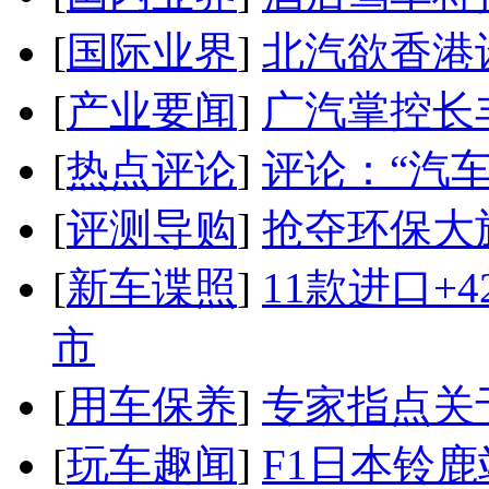
[
国际业界
]
北汽欲香港
[
产业要闻
]
广汽掌控长
[
热点评论
]
评论：“汽
[
评测导购
]
抢夺环保大
[
新车谍照
]
11款进口+
市
[
用车保养
]
专家指点关
[
玩车趣闻
]
F1日本铃