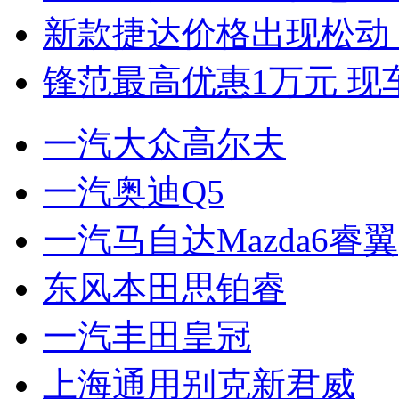
新款捷达价格出现松动 
锋范最高优惠1万元 现
一汽大众高尔夫
一汽奥迪Q5
一汽马自达Mazda6睿翼
东风本田思铂睿
一汽丰田皇冠
上海通用别克新君威