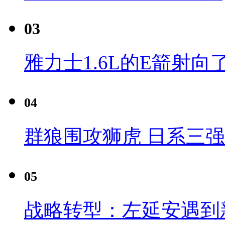
03
雅力士1.6L的E箭射向
04
群狼围攻狮虎 日系三
05
战略转型：左延安遇到