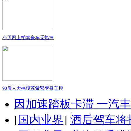
小贝网上拍卖豪车受热捧
90后人大裸模苏紫紫变身车模
因加速踏板卡滞 一汽丰田
[
国内业界
]
酒后驾车将扣