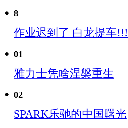
8
作业迟到了 白龙提车!!!
01
雅力士凭啥涅槃重生
02
SPARK乐驰的中国曙光