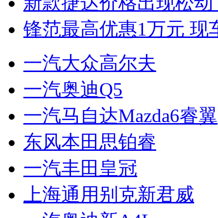
新款捷达价格出现松动 
锋范最高优惠1万元 现
一汽大众高尔夫
一汽奥迪Q5
一汽马自达Mazda6睿翼
东风本田思铂睿
一汽丰田皇冠
上海通用别克新君威