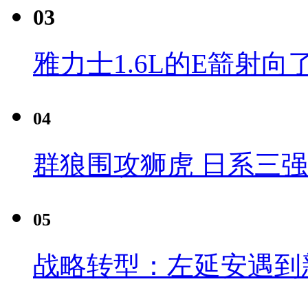
03
雅力士1.6L的E箭射向
04
群狼围攻狮虎 日系三
05
战略转型：左延安遇到