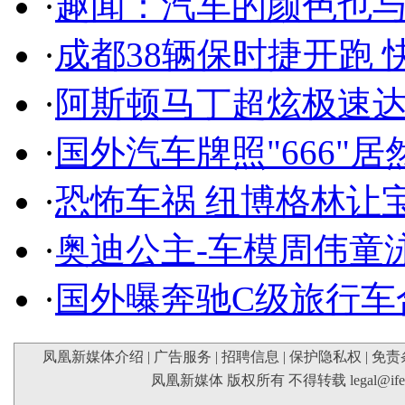
·
趣闻：汽车的颜色也
·
成都38辆保时捷开跑 
·
阿斯顿马丁超炫极速达
·
国外汽车牌照"666"
·
恐怖车祸 纽博格林让
·
奥迪公主-车模周伟童
·
国外曝奔驰C级旅行车
凤凰新媒体介绍
|
广告服务
|
招聘信息
|
保护隐私权
|
免责
凤凰新媒体 版权所有 不得转载
legal@if