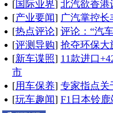
[
国际业界
]
北汽欲香港
[
产业要闻
]
广汽掌控长
[
热点评论
]
评论：“汽
[
评测导购
]
抢夺环保大
[
新车谍照
]
11款进口+
市
[
用车保养
]
专家指点关
[
玩车趣闻
]
F1日本铃