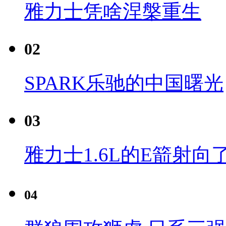
雅力士凭啥涅槃重生
02
SPARK乐驰的中国曙光
03
雅力士1.6L的E箭射向
04