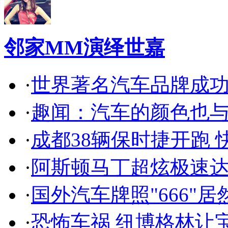
邻家MM演绎世嘉
·
世界著名汽车品牌成
·
趣闻：汽车的颜色也
·
成都38辆保时捷开跑 
·
阿斯顿马丁超炫极速达
·
国外汽车牌照"666"
·
恐怖车祸 纽博格林让