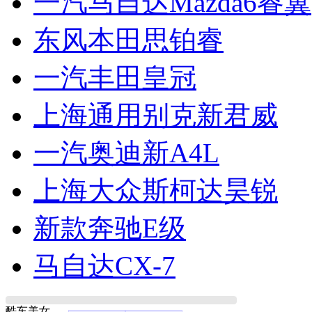
一汽马自达Mazda6睿翼
东风本田思铂睿
一汽丰田皇冠
上海通用别克新君威
一汽奥迪新A4L
上海大众斯柯达昊锐
新款奔驰E级
马自达CX-7
酷车美女