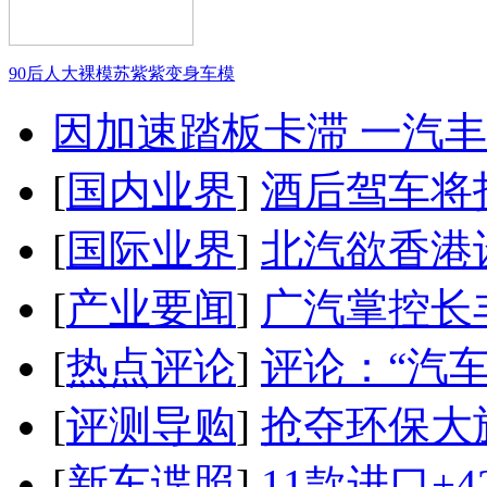
90后人大裸模苏紫紫变身车模
因加速踏板卡滞 一汽丰田
[
国内业界
]
酒后驾车将扣
[
国际业界
]
北汽欲香港
[
产业要闻
]
广汽掌控长
[
热点评论
]
评论：“汽
[
评测导购
]
抢夺环保大
[
新车谍照
]
11款进口+