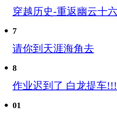
穿越历史-重返幽云十六
7
请你到天涯海角去
8
作业迟到了 白龙提车!!!
01