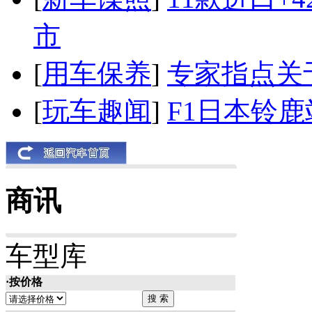
市
[
用车保养
]
专家指点关
[
玩车趣闻
]
F1日本铃
商讯
车型库
·按价格