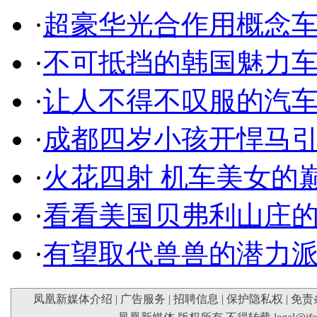
·
超豪华光合作用概念
·
不可抵挡的韩国魅力
·
让人不得不叹服的汽
·
成都四岁小孩开悍马
·
火花四射 机车美女的
·
看看美国贝弗利山庄
·
有望取代兽兽的潜力
凤凰新媒体介绍
|
广告服务
|
招聘信息
|
保护隐私权
|
免责