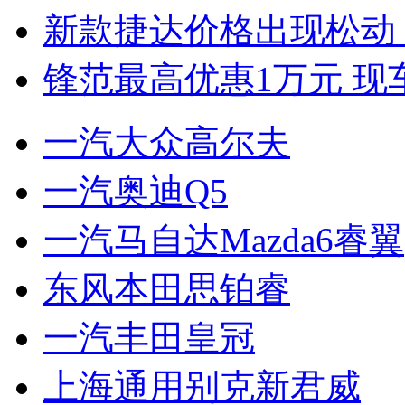
新款捷达价格出现松动 
锋范最高优惠1万元 现
一汽大众高尔夫
一汽奥迪Q5
一汽马自达Mazda6睿翼
东风本田思铂睿
一汽丰田皇冠
上海通用别克新君威