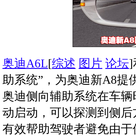
奥迪A6L
[
综述
图片
论坛
助系统”，为奥迪新A8
奥迪侧向辅助系统在车辆时
动启动，可以探测到侧后
有效帮助驾驶者避免由于