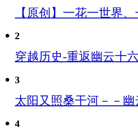
【原创】一花一世界、
2
穿越历史-重返幽云十
3
太阳又照桑干河－－幽
4