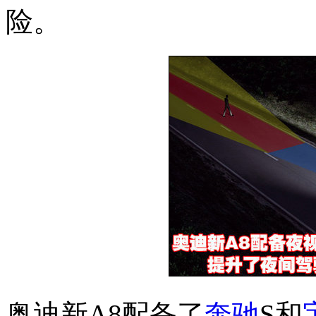
险。
奥迪新A8配备了
奔驰
S和