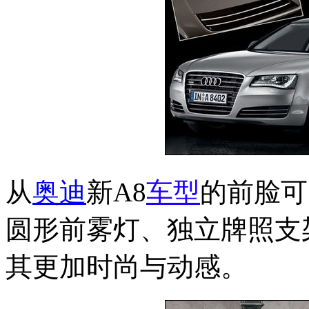
从
奥迪
新A8
车型
的前脸可
圆形前雾灯、独立牌照支
其更加时尚与动感。