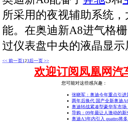
所采用的夜视辅助系统，
能。在奥迪新A8进气格
过仪表盘中央的液晶显示
<< 前一页
1
2
3
后一页 >>
欢迎订阅凤凰网汽
您可能对这些感兴趣：
张晓军：奥迪今年重点引进新A8L/
两年后换代 国产全新奥迪A
奥迪转战紧凑型豪华车市场 
导购：09年最让人激动的新SU
奥迪A3年内引入 quattro