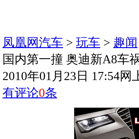
凤凰网汽车
>
玩车
>
趣闻
国内第一撞 奥迪新A8车祸
2010年01月23日 17:54
网
有评论
0
条