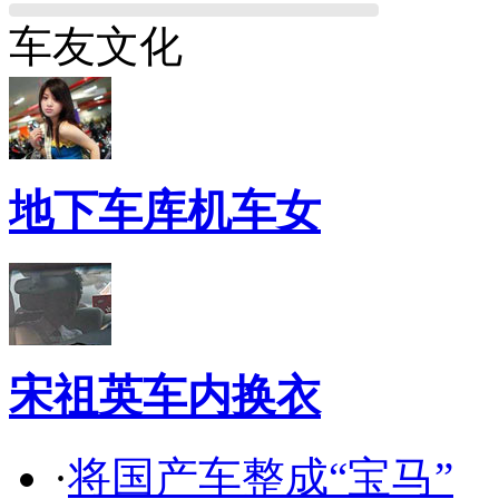
车友文化
地下车库机车女
宋祖英车内换衣
·
将国产车整成“宝马”