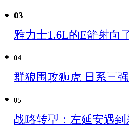
03
雅力士1.6L的E箭射向
04
群狼围攻狮虎 日系三
05
战略转型：左延安遇到