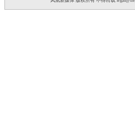
凤凰新媒体 版权所有 不得转载
legal@if