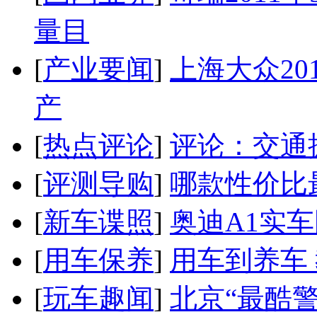
量目
[
产业要闻
]
上海大众20
产
[
热点评论
]
评论：交通
[
评测导购
]
哪款性价比
[
新车谍照
]
奥迪A1实
[
用车保养
]
用车到养车
[
玩车趣闻
]
北京“最酷