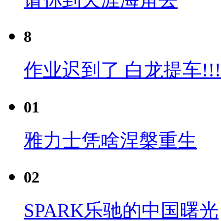
8
作业迟到了 白龙提车!!!
01
雅力士凭啥涅槃重生
02
SPARK乐驰的中国曙光