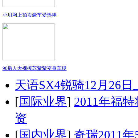
小贝网上拍卖豪车受热捧
90后人大裸模苏紫紫变身车模
天语SX4锐骑12月26
[
国际业界
]
2011年
资
[
国内业界
]
奇瑞2011