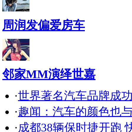
周润发偏爱房车
邻家MM演绎世嘉
·
世界著名汽车品牌成
·
趣闻：汽车的颜色也
·
成都38辆保时捷开跑 