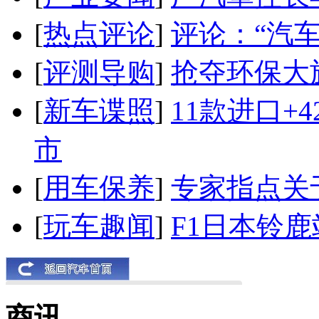
[
热点评论
]
评论：“汽
[
评测导购
]
抢夺环保大
[
新车谍照
]
11款进口+
市
[
用车保养
]
专家指点关
[
玩车趣闻
]
F1日本铃
商讯