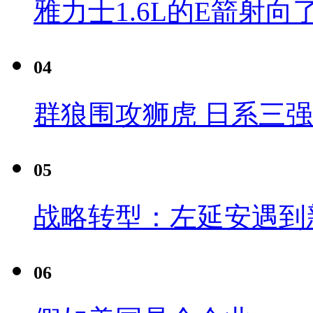
雅力士1.6L的E箭射向
04
群狼围攻狮虎 日系三
05
战略转型：左延安遇到
06