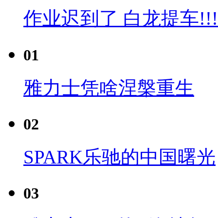
作业迟到了 白龙提车!!!
01
雅力士凭啥涅槃重生
02
SPARK乐驰的中国曙光
03