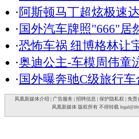
·
阿斯顿马丁超炫极速达
·
国外汽车牌照"666"
·
恐怖车祸 纽博格林让
·
奥迪公主-车模周伟童
·
国外曝奔驰C级旅行车
凤凰新媒体介绍
|
广告服务
|
招聘信息
|
保护隐私权
|
免责
凤凰新媒体 版权所有 不得转载
legal@if