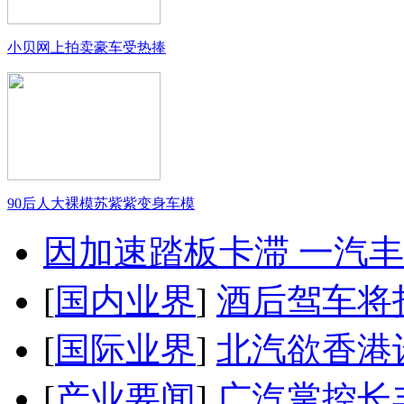
小贝网上拍卖豪车受热捧
90后人大裸模苏紫紫变身车模
因加速踏板卡滞 一汽丰田
[
国内业界
]
酒后驾车将扣
[
国际业界
]
北汽欲香港
[
产业要闻
]
广汽掌控长