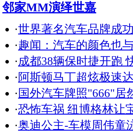
邻家MM演绎世嘉
·
世界著名汽车品牌成
·
趣闻：汽车的颜色也
·
成都38辆保时捷开跑 
·
阿斯顿马丁超炫极速达
·
国外汽车牌照"666"
·
恐怖车祸 纽博格林让
·
奥迪公主-车模周伟童