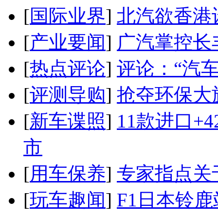
[
国际业界
]
北汽欲香港
[
产业要闻
]
广汽掌控长
[
热点评论
]
评论：“汽
[
评测导购
]
抢夺环保大
[
新车谍照
]
11款进口+
市
[
用车保养
]
专家指点关
[
玩车趣闻
]
F1日本铃