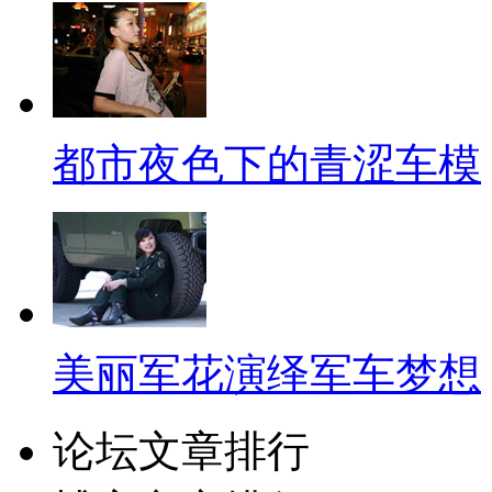
都市夜色下的青涩车模
美丽军花演绎军车梦想
论坛文章排行