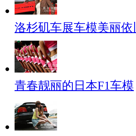
洛杉矶车展车模美丽依
青春靓丽的日本F1车模