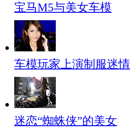
宝马M5与美女车模
车模玩家上演制服迷情
迷恋“蜘蛛侠”的美女