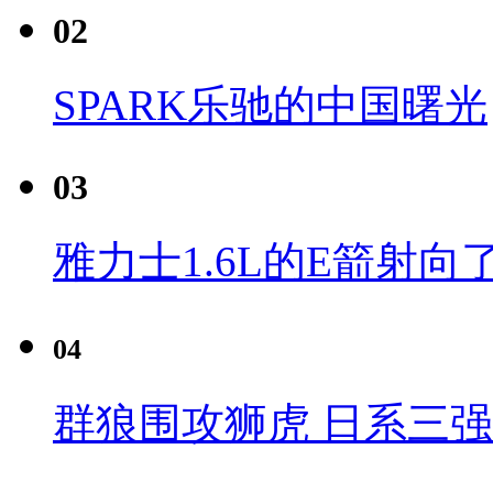
02
SPARK乐驰的中国曙光
03
雅力士1.6L的E箭射向
04
群狼围攻狮虎 日系三