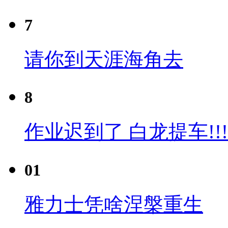
7
请你到天涯海角去
8
作业迟到了 白龙提车!!!
01
雅力士凭啥涅槃重生