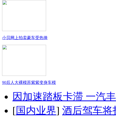
小贝网上拍卖豪车受热捧
90后人大裸模苏紫紫变身车模
因加速踏板卡滞 一汽丰田
[
国内业界
]
酒后驾车将扣