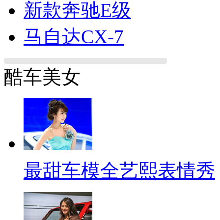
新款奔驰E级
马自达CX-7
酷车美女
最甜车模全艺熙表情秀