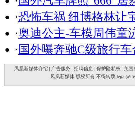
·
国外汽车牌照"666"
·
恐怖车祸 纽博格林让
·
奥迪公主-车模周伟童
·
国外曝奔驰C级旅行车
凤凰新媒体介绍
|
广告服务
|
招聘信息
|
保护隐私权
|
免责
凤凰新媒体 版权所有 不得转载
legal@if