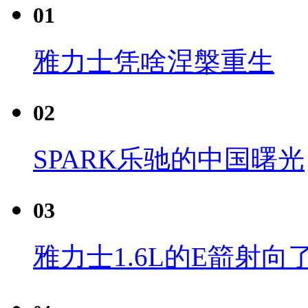
01
雅力士凭啥涅槃重生
02
SPARK乐驰的中国曙光
03
雅力士1.6L的E箭射向