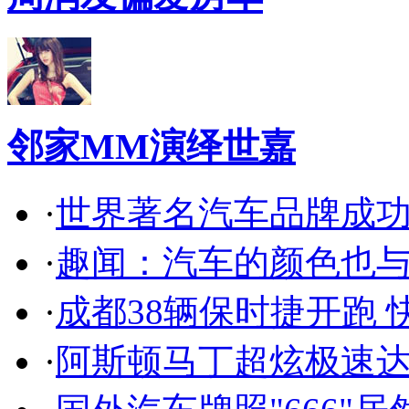
邻家MM演绎世嘉
·
世界著名汽车品牌成
·
趣闻：汽车的颜色也
·
成都38辆保时捷开跑 
·
阿斯顿马丁超炫极速达