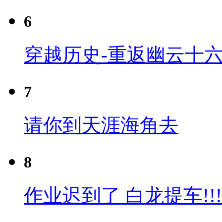
6
穿越历史-重返幽云十六
7
请你到天涯海角去
8
作业迟到了 白龙提车!!!