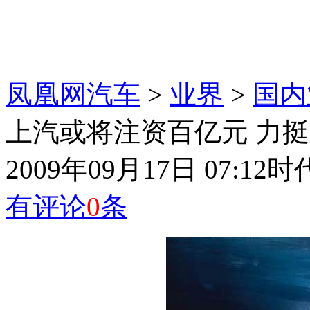
凤凰网汽车
>
业界
>
国内
上汽或将注资百亿元 力挺
2009年09月17日 07:12
时
有评论
0
条