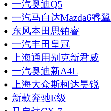
一汽奥迪Q5
一汽马自达Mazda6睿翼
东风本田思铂睿
一汽丰田皇冠
上海通用别克新君威
一汽奥迪新A4L
上海大众斯柯达昊锐
新款奔驰E级