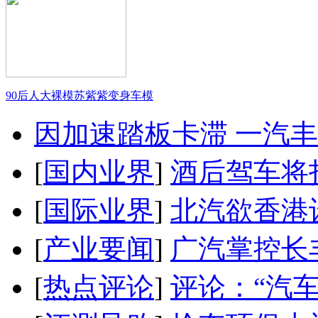
90后人大裸模苏紫紫变身车模
因加速踏板卡滞 一汽丰田
[
国内业界
]
酒后驾车将扣
[
国际业界
]
北汽欲香港
[
产业要闻
]
广汽掌控长
[
热点评论
]
评论：“汽