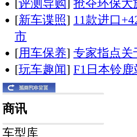
[
评测导购
]
抢夺环保大
[
新车谍照
]
11款进口+
市
[
用车保养
]
专家指点关
[
玩车趣闻
]
F1日本铃
商讯
车型库