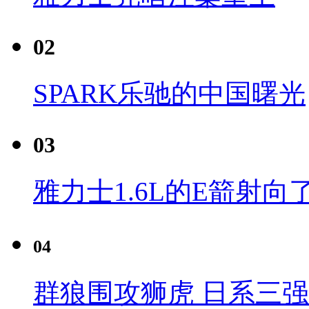
02
SPARK乐驰的中国曙光
03
雅力士1.6L的E箭射向
04
群狼围攻狮虎 日系三