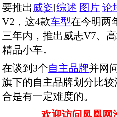
要推出
威姿
[
综述
图片
论
V2，这4款
车型
在今明两
三年内，推出威志V7、高
精品小车。
在谈到3个
自主品牌
并网
旗下的自主品牌划分比较
合是有一定难度的。
欢迎访问凤凰网汽