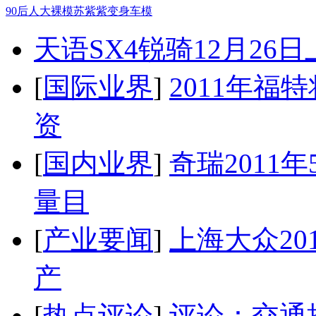
90后人大裸模苏紫紫变身车模
天语SX4锐骑12月26
[
国际业界
]
2011年
资
[
国内业界
]
奇瑞2011
量目
[
产业要闻
]
上海大众20
产
[
热点评论
]
评论：交通