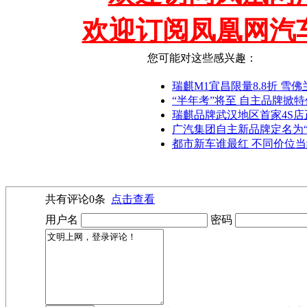
欢迎订阅凤凰网汽
您可能对这些感兴趣：
瑞麒M1宜昌限量8.8折 雪
“半年考”将至 自主品牌掀
瑞麒品牌武汉地区首家4S店
广汽集团自主新品牌定名为“
都市新车谁最红 不同价位
共有评论
0
条
点击查看
用户名
密码