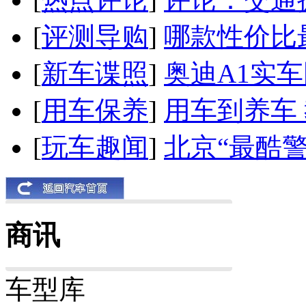
[
评测导购
]
哪款性价比
[
新车谍照
]
奥迪A1实
[
用车保养
]
用车到养车
[
玩车趣闻
]
北京“最酷
商讯
车型库