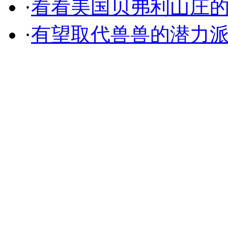
·
看看美国贝弗利山庄
·
有望取代兽兽的潜力