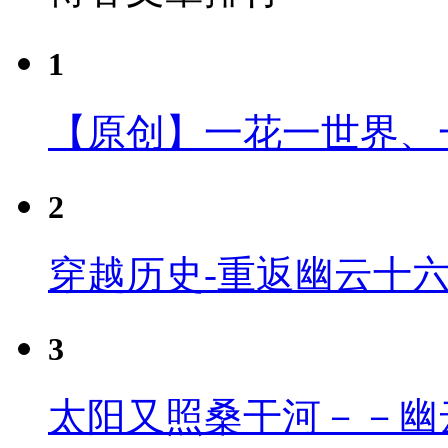
1
【原创】一花一世界、
2
穿越历史-重返幽云十
3
太阳又照桑干河－－幽