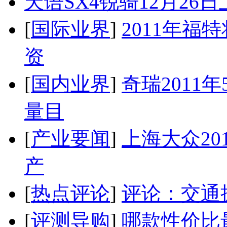
天语SX4锐骑12月26
[
国际业界
]
2011年
资
[
国内业界
]
奇瑞2011
量目
[
产业要闻
]
上海大众20
产
[
热点评论
]
评论：交通
[
评测导购
]
哪款性价比