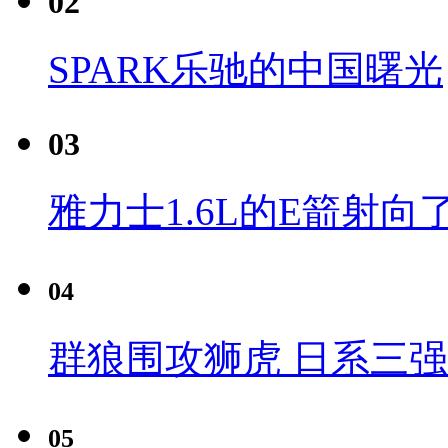
02
SPARK乐驰的中国曙光
03
雅力士1.6L的E箭射向
04
群狼围攻狮虎 日系三
05