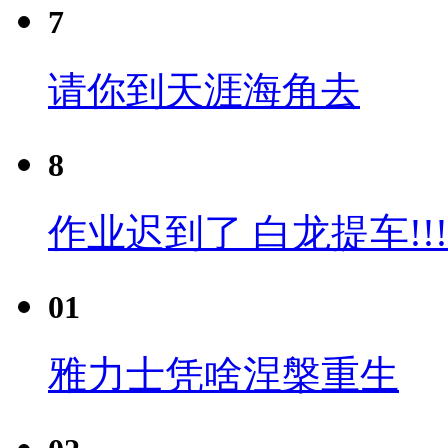
7
请你到天涯海角去
8
作业迟到了 白龙提车!!!
01
雅力士凭啥涅槃重生