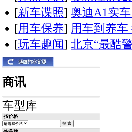
[
新车谍照
]
奥迪A1实
[
用车保养
]
用车到养车
[
玩车趣闻
]
北京“最酷
商讯
车型库
·按价格
·按品牌