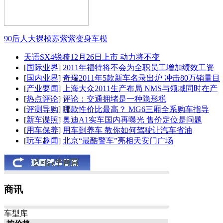
90后人大裸模苏紫紫变身车模
天语SX4锐骑12月26日上市 动力将不变
[
国际业界
]
2011年福特将不会为全职员工增加绩效工资
[
国内业界
]
奇瑞2011年5款新车名录出炉 冲击80万销量目
[
产业要闻
]
上海大众2011生产布局 NMS与领域同时在产
[
热点评论
]
评论：交通拥堵是一种隐形税
[
评测导购
]
哪款性价比最高？ MG6三厢全系购车指导
[
新车谍照
]
奥迪A1实车国内再曝光 售价定位是问题
[
用车保养
]
用车到养车 教你如何驾驶让汽车省油
[
玩车趣闻
]
北京“最酷警车”亮相天安门广场
商讯
车型库