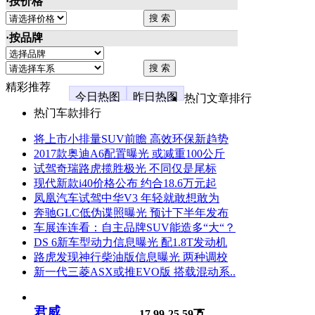
·按价格
·按品牌
精彩推荐
今日热图
昨日热图
热门文章排行
热门车款排行
将上市小排量SUV前瞻 高效环保新趋势
2017款奥迪A6配置曝光 或减重100公斤
试驾奇瑞路虎揽胜极光 不同仅是尾标
现代新款i40价格公布 约合18.6万元起
凤凰汽车试驾中华V3 年轻就敢想敢为
奔驰GLC低伪谍照曝光 预计下半年发布
车展连连看：自主品牌SUV能造多“大“？
DS 6新车型动力信息曝光 配1.8T发动机
路虎发现神行柴油版信息曝光 两种调校
新一代三菱ASX或推EVO版 搭载混动系..
君威
17.99-25.59万