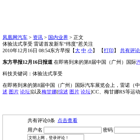
凤凰网汽车
>
资讯
>
国内业界
> 正文
体验法式享受 雷诺首发新车“纬度”惹关注
2010年12月16日 08:54
东方早报
【
大
中
小
】 【
打印
】
共有评论
东方早报12月16日报道
在即将到来的第8届中国（广州）国际
科技关键词：体验法式享受
在即将到来的第8届中国（广州）国际汽车展览会上，雷诺（
述
图片
论坛
]以及
梅甘娜
[
综述
图片
论坛
]CC、梅甘娜RS等
共有评论
0
条
点击查看
用户名
密码