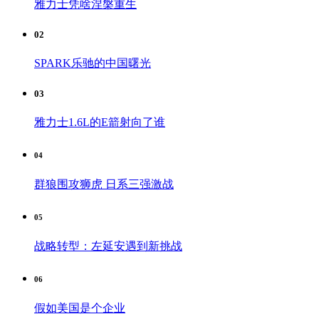
雅力士凭啥涅槃重生
02
SPARK乐驰的中国曙光
03
雅力士1.6L的E箭射向了谁
04
群狼围攻狮虎 日系三强激战
05
战略转型：左延安遇到新挑战
06
假如美国是个企业