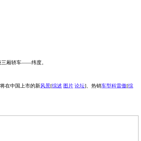
级三厢轿车——纬度。
即将在中国上市的新
风景
[
综述
图片
论坛
]、热销
车型
科雷傲
[
综