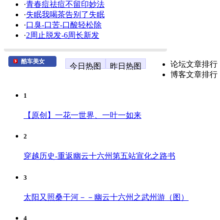
·
青春痘祛痘不留印妙法
·
失眠我喝茶告别了失眠
·
口臭-口苦-口酸轻松除
·
2周止脱发-6周长新发
酷车美女
论坛文章排行
今日热图
昨日热图
博客文章排行
1
【原创】一花一世界、一叶一如来
2
穿越历史-重返幽云十六州第五站宣化之路书
3
太阳又照桑干河－－幽云十六州之武州游（图）
4