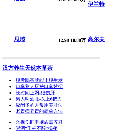
伊兰特
思域
高尔夫
12.98-18.88万
汉方养生天然本草茶
·
脱发喝茶就能止脱生发
·
口臭惹人厌祛口臭妙招
·
长时间上网-很伤肝
·
男人啤酒肚-头上6把刀
·
应酬多的人常用养肝法
·
老胃病养胃的简单方法
·
久视伤肝电脑族需养肝
·
喝酒“千杯不醉”揭秘