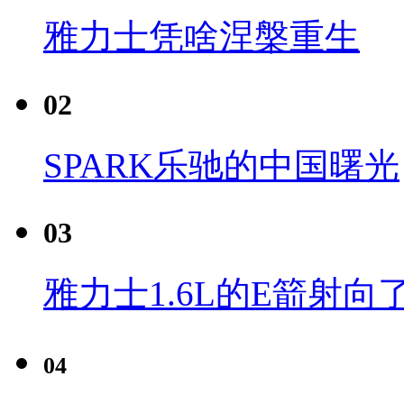
雅力士凭啥涅槃重生
02
SPARK乐驰的中国曙光
03
雅力士1.6L的E箭射向
04