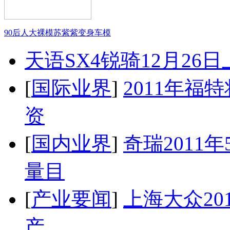
90后人大裸模苏紫紫变身车模
天语SX4锐骑12月26
[
国际业界
]
2011年
资
[
国内业界
]
奇瑞2011
量目
[
产业要闻
]
上海大众20
产