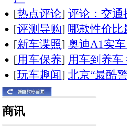
[
热点评论
]
评论：交通
[
评测导购
]
哪款性价比
[
新车谍照
]
奥迪A1实
[
用车保养
]
用车到养车
[
玩车趣闻
]
北京“最酷
商讯