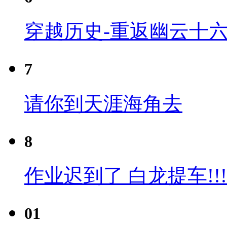
穿越历史-重返幽云十六
7
请你到天涯海角去
8
作业迟到了 白龙提车!!!
01