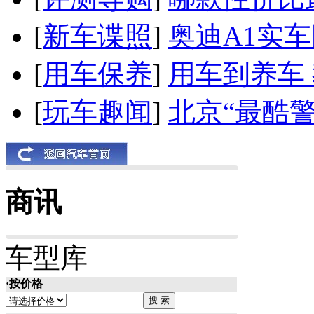
[
新车谍照
]
奥迪A1实
[
用车保养
]
用车到养车
[
玩车趣闻
]
北京“最酷
商讯
车型库
·按价格