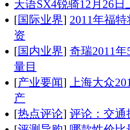
天语SX4锐骑12月26
[
国际业界
]
2011年
资
[
国内业界
]
奇瑞2011
量目
[
产业要闻
]
上海大众20
产
[
热点评论
]
评论：交通
[
评测导购
]
哪款性价比