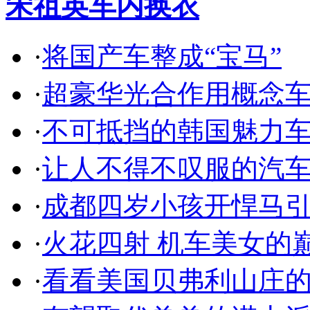
宋祖英车内换衣
·
将国产车整成“宝马”
·
超豪华光合作用概念
·
不可抵挡的韩国魅力
·
让人不得不叹服的汽
·
成都四岁小孩开悍马
·
火花四射 机车美女的
·
看看美国贝弗利山庄