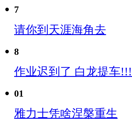
7
请你到天涯海角去
8
作业迟到了 白龙提车!!!
01
雅力士凭啥涅槃重生