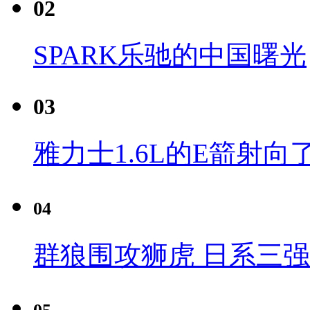
02
SPARK乐驰的中国曙光
03
雅力士1.6L的E箭射向
04
群狼围攻狮虎 日系三