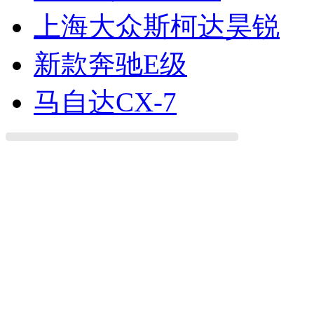
上海大众斯柯达昊锐
新款奔驰E级
马自达CX-7