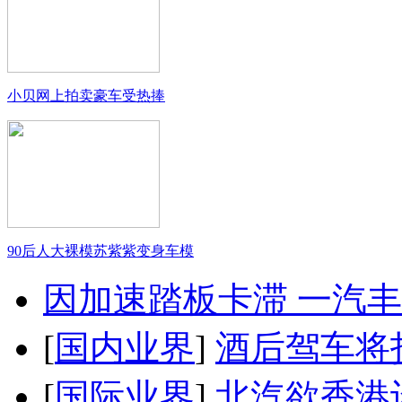
小贝网上拍卖豪车受热捧
90后人大裸模苏紫紫变身车模
因加速踏板卡滞 一汽丰田
[
国内业界
]
酒后驾车将扣
[
国际业界
]
北汽欲香港