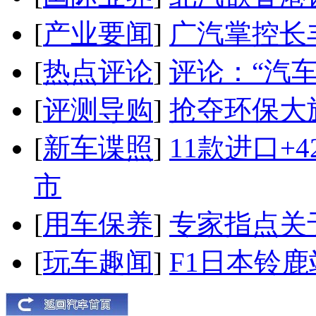
[
产业要闻
]
广汽掌控长
[
热点评论
]
评论：“汽
[
评测导购
]
抢夺环保大
[
新车谍照
]
11款进口+
市
[
用车保养
]
专家指点关
[
玩车趣闻
]
F1日本铃