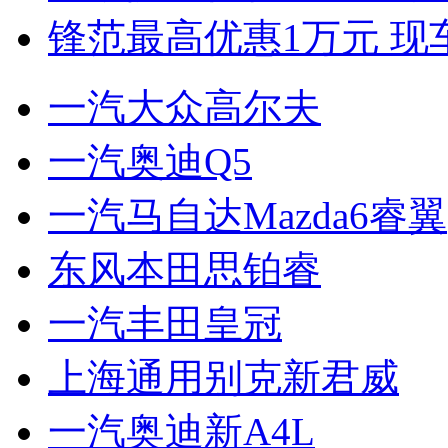
锋范最高优惠1万元 现
一汽大众高尔夫
一汽奥迪Q5
一汽马自达Mazda6睿翼
东风本田思铂睿
一汽丰田皇冠
上海通用别克新君威
一汽奥迪新A4L