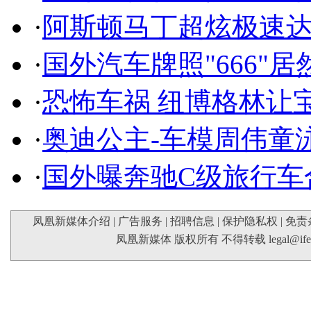
·
阿斯顿马丁超炫极速达
·
国外汽车牌照"666"
·
恐怖车祸 纽博格林让
·
奥迪公主-车模周伟童
·
国外曝奔驰C级旅行车
凤凰新媒体介绍
|
广告服务
|
招聘信息
|
保护隐私权
|
免责
凤凰新媒体 版权所有 不得转载
legal@if