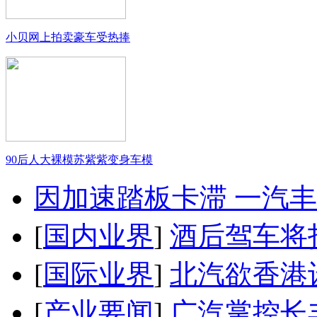
小贝网上拍卖豪车受热捧
90后人大裸模苏紫紫变身车模
因加速踏板卡滞 一汽丰田
[
国内业界
]
酒后驾车将扣
[
国际业界
]
北汽欲香港
[
产业要闻
]
广汽掌控长