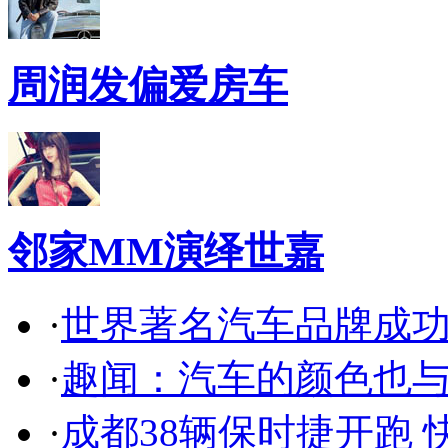
周润发偏爱房车
邻家MM演绎世嘉
·
世界著名汽车品牌成
·
趣闻：汽车的颜色也
·
成都38辆保时捷开跑 