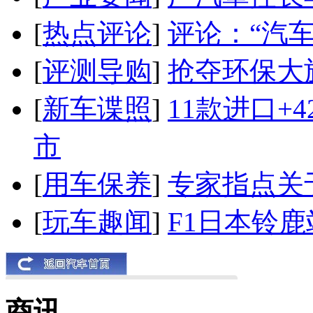
[
热点评论
]
评论：“汽
[
评测导购
]
抢夺环保大
[
新车谍照
]
11款进口+
市
[
用车保养
]
专家指点关
[
玩车趣闻
]
F1日本铃
商讯