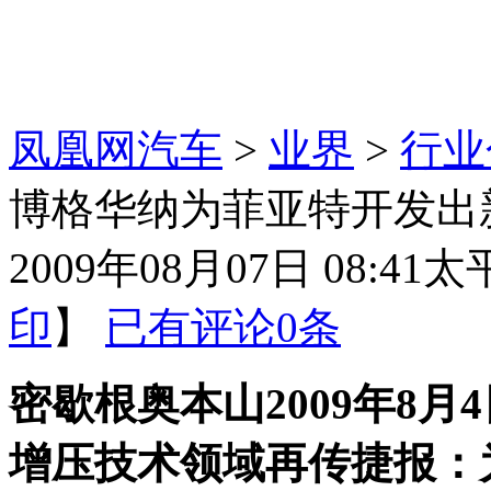
凤凰网汽车
>
业界
>
行业
博格华纳为菲亚特开发出
2009年08月07日 08:41
太
印
】
已有评论
0
条
密歇根奥本山2009年8月
增压技术领域再传捷报：