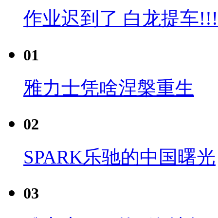
作业迟到了 白龙提车!!!
01
雅力士凭啥涅槃重生
02
SPARK乐驰的中国曙光
03