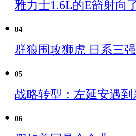
雅力士1.6L的E箭射向
04
群狼围攻狮虎 日系三
05
战略转型：左延安遇到
06