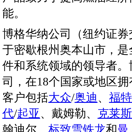
能。
博格华纳公司（纽约证券
于密歇根州奥本山市，是
件和系统领域的领导者。
司，在18个国家或地区拥
客户包括
大众
/
奥迪
、
福特
代
/
起亚
、戴姆勒、
克莱斯
翰迪尔、
标致
雪铁龙
和
曼