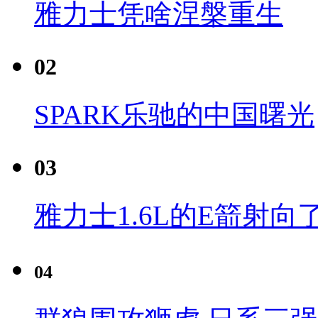
雅力士凭啥涅槃重生
02
SPARK乐驰的中国曙光
03
雅力士1.6L的E箭射向
04