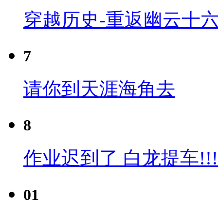
穿越历史-重返幽云十六
7
请你到天涯海角去
8
作业迟到了 白龙提车!!!
01