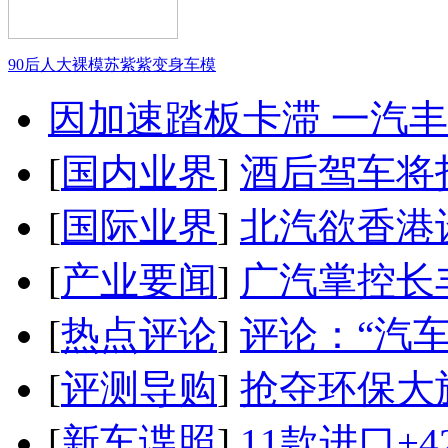
90后人大裸模苏紫紫变身车模
因加速踏板卡滞 一汽丰田
[
国内业界
]
酒后驾车将扣
[
国际业界
]
北汽欲香港
[
产业要闻
]
广汽掌控长
[
热点评论
]
评论：“汽
[
评测导购
]
抢夺环保大
[
新车谍照
]
11款进口+