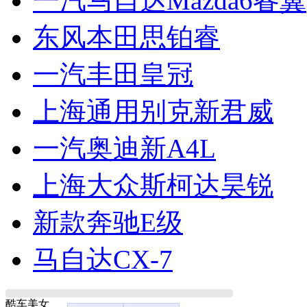
一汽马自达Mazda6睿翼
东风本田思铂睿
一汽丰田皇冠
上海通用别克新君威
一汽奥迪新A4L
上海大众斯柯达昊锐
新款奔驰E级
马自达CX-7
酷车美女