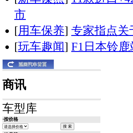
市
[
用车保养
]
专家指点关
[
玩车趣闻
]
F1日本铃
商讯
车型库
·按价格