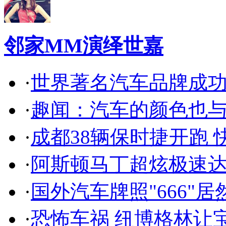
邻家MM演绎世嘉
·
世界著名汽车品牌成
·
趣闻：汽车的颜色也
·
成都38辆保时捷开跑 
·
阿斯顿马丁超炫极速达
·
国外汽车牌照"666"
·
恐怖车祸 纽博格林让