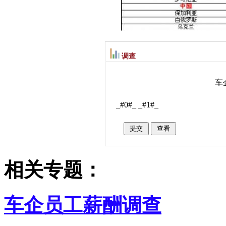
调查
车
_#0#_
_#1#_
相关专题：
车企员工薪酬调查