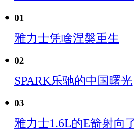
01
雅力士凭啥涅槃重生
02
SPARK乐驰的中国曙光
03
雅力士1.6L的E箭射向