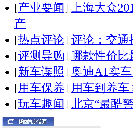
[
产业要闻
]
上海大众20
产
[
热点评论
]
评论：交通
[
评测导购
]
哪款性价比
[
新车谍照
]
奥迪A1实
[
用车保养
]
用车到养车
[
玩车趣闻
]
北京“最酷