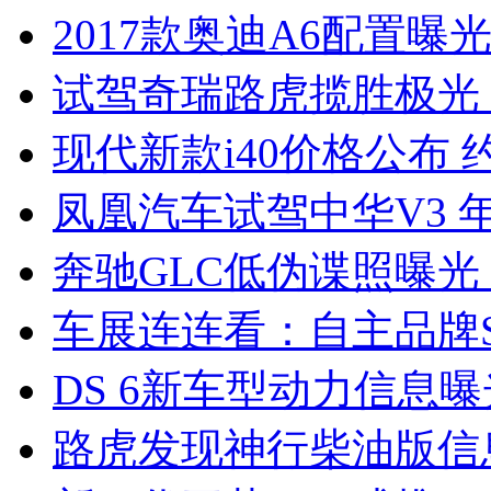
2017款奥迪A6配置曝光
试驾奇瑞路虎揽胜极光
现代新款i40价格公布 约
凤凰汽车试驾中华V3 
奔驰GLC低伪谍照曝光
车展连连看：自主品牌S
DS 6新车型动力信息曝光
路虎发现神行柴油版信