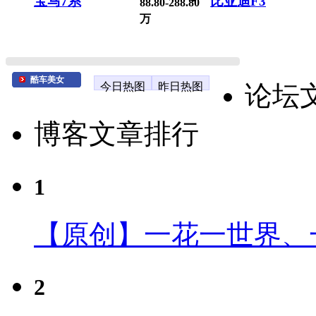
宝马7系
比亚迪F3
88.80-288.80
万
酷车美女
今日热图
昨日热图
论坛
博客文章排行
1
【原创】一花一世界、
2