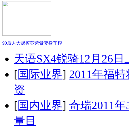
90后人大裸模苏紫紫变身车模
天语SX4锐骑12月26
[
国际业界
]
2011年
资
[
国内业界
]
奇瑞2011
量目