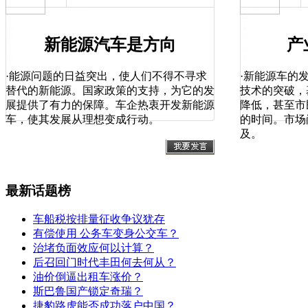
新能源汽车是方向
产
·能源问题的日益突出，使人们不得不寻求
·新能源车的
替代的新能源。国家政策的支持，为它的发
技术的突破，
展提供了有力的保障。车企热衷开发新能源
降低，甚至市
车，使其发展从理想变成行动。
的时间。市场
及。
最新话题榜
车船税按排量征收争议犹存
有偿使用 公务车变身公交车？
治堵负面效应何以计算？
后召回门时代丰田何去何从？
油价倒逼出租车涨价？
斯巴鲁国产锁定奇瑞？
捷豹路虎能否成功落户中国？