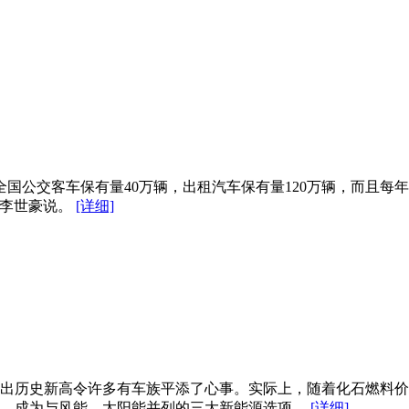
国公交客车保有量40万辆，出租汽车保有量120万辆，而且每
"李世豪说。
[详细]
出历史新高令许多有车族平添了心事。实际上，随着化石燃料价
洁，成为与风能、太阳能并列的三大新能源选项。
[详细]