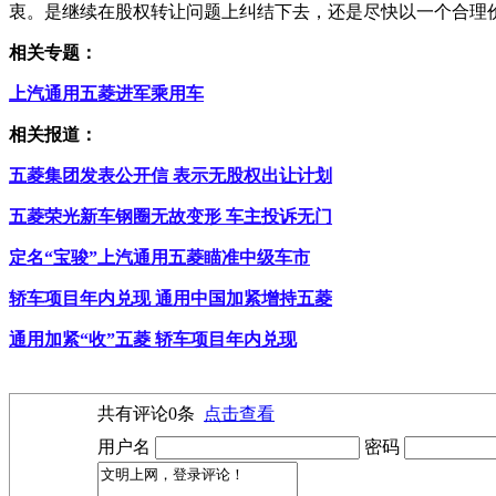
衷。是继续在股权转让问题上纠结下去，还是尽快以一个合理
相关专题：
上汽通用五菱进军乘用车
相关报道：
五菱集团发表公开信 表示无股权出让计划
五菱荣光新车钢圈无故变形 车主投诉无门
定名“宝骏”上汽通用五菱瞄准中级车市
轿车项目年内兑现 通用中国加紧增持五菱
通用加紧“收”五菱 轿车项目年内兑现
共有评论
0
条
点击查看
用户名
密码