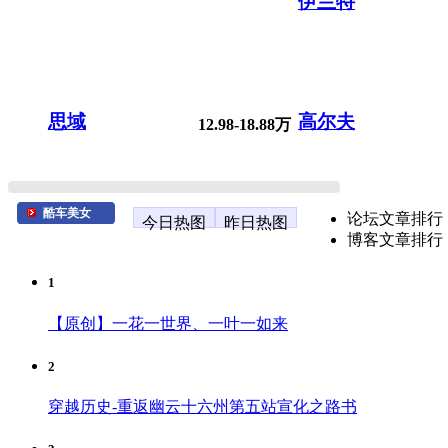
伊兰特
思域
高尔夫
12.98-18.88万
酷车美女
论坛文章排行
今日热图
昨日热图
博客文章排行
1
【原创】一花一世界、一叶一如来
2
穿越历史-重返幽云十六州第五站宣化之路书