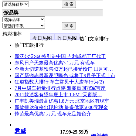
·按品牌
精彩推荐
今日热图
昨日热图
热门文章排行
热门车款排行
新沃尔沃S60将引进中国 吉利成都工厂代工
东风日产天籁最高优惠3.1万元 有现车
全新大切诺基预售42万起已接受预订 11月可…
国产新锐志最新谍照曝光 或将于9月份正式上市
狂虐指数大排行 车主常见十大虐车行为(2)
7月中级车销量排行点评 雅阁重回冠军宝座
2011款逍客有望年底上市 1.6MT天窗版…
广丰凯美瑞最高优惠1.8万元 北京地区有现车
新款捷达价格出现松动 最多优惠5000元现金
锋范最高优惠1万元 现车充足颜色齐
君威
17.99-25.59万