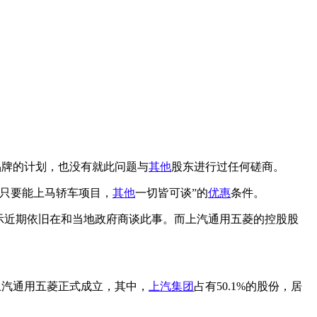
品牌的计划，也没有就此问题与
其他
股东进行过任何磋商。
“只要能上马轿车项目，
其他
一切皆可谈”的
优惠
条件。
示近期依旧在和当地政府商谈此事。而上汽通用五菱的控股股
上汽通用五菱正式成立，其中，
上汽集团
占有50.1%的股份，居