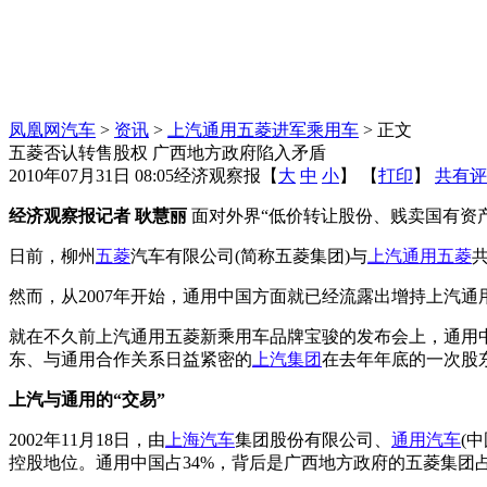
凤凰网汽车
>
资讯
>
上汽通用五菱进军乘用车
> 正文
五菱否认转售股权 广西地方政府陷入矛盾
2010年07月31日 08:05
经济观察报
【
大
中
小
】 【
打印
】
共有评
经济观察报记者 耿慧丽
面对外界“低价转让股份、贱卖国有资
日前，柳州
五菱
汽车有限公司(简称五菱集团)与
上汽通用五菱
然而，从2007年开始，通用中国方面就已经流露出增持上汽
就在不久前上汽通用五菱新乘用车品牌宝骏的发布会上，通用
东、与通用合作关系日益紧密的
上汽集团
在去年年底的一次股
上汽与通用的“交易”
2002年11月18日，由
上海汽车
集团股份有限公司、
通用汽车
(
控股地位。通用中国占34%，背后是广西地方政府的五菱集团占1