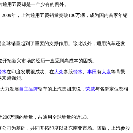
汽通用五菱却是一个少有的例外。
009年，上汽通用五菱销量突破106万辆，成为国内首家年销
对通用全球销量起到了重要的支撑作用。除此以外，通用汽车还发
去开拓新兴市场的经历一直受到高成本的困扰。
铃木
在印度发展很成功。在
大众
参股
铃木
、
丰田
有
大发
等背景
越来越强烈。
于大力发展
自主品牌
轿车的上汽集团来说，
荣威
与名爵定位都相
00万辆的销量，占通用全球销量的近1/3。
资公司为基础，共同开拓印度以及东南亚市场。随后，上汽参股