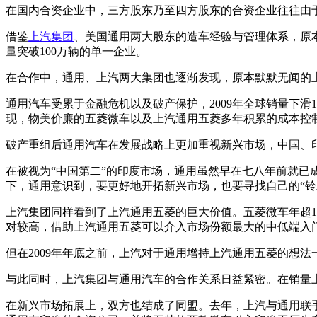
在国内合资企业中，三方股东乃至四方股东的合资企业往往由
借鉴
上汽集团
、美国通用两大股东的造车经验与管理体系，原本
量突破100万辆的单一企业。
在合作中，通用、上汽两大集团也逐渐发现，原本默默无闻的上
通用汽车受累于金融危机以及破产保护，2009年全球销量下滑
现，物美价廉的五菱微车以及上汽通用五菱多年积累的成本控
破产重组后通用汽车在发展战略上更加重视新兴市场，中国、
在被视为“中国第二”的印度市场，通用虽然早在七八年前就已
下，通用意识到，要更好地开拓新兴市场，也要寻找自己的“铃
上汽集团同样看到了上汽通用五菱的巨大价值。五菱微车年超1
对较高，借助上汽通用五菱可以介入市场份额最大的中低端入
但在2009年年底之前，上汽对于通用增持上汽通用五菱的想法
与此同时，上汽集团与通用汽车的合作关系日益紧密。在销量
在新兴市场拓展上，双方也结成了同盟。去年，上汽与通用联