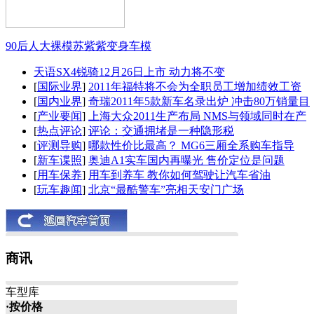
90后人大裸模苏紫紫变身车模
天语SX4锐骑12月26日上市 动力将不变
[
国际业界
]
2011年福特将不会为全职员工增加绩效工资
[
国内业界
]
奇瑞2011年5款新车名录出炉 冲击80万销量目
[
产业要闻
]
上海大众2011生产布局 NMS与领域同时在产
[
热点评论
]
评论：交通拥堵是一种隐形税
[
评测导购
]
哪款性价比最高？ MG6三厢全系购车指导
[
新车谍照
]
奥迪A1实车国内再曝光 售价定位是问题
[
用车保养
]
用车到养车 教你如何驾驶让汽车省油
[
玩车趣闻
]
北京“最酷警车”亮相天安门广场
商讯
车型库
·按价格