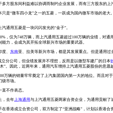
于多方股东间利益难以协调而制约企业发展，而有三方股东的上
只是“微车四小龙”之一的五菱，一跃成为国内微车市场的老大。2
汽通用五菱是一块闪闪发光的“金子”。
10%，仅为748万辆，而上汽通用五菱超过100万辆的业绩，
制能力，会成为其开拓全球新兴市场的重要武器。
印度、
东南
亚、拉美等新兴市场，都是其发展重点。但是通用过
成立分公司，但业绩发展并不理想，反而是以微型车建厂的日本
木”。因此，近两年来，通用汽车增持上汽通用五菱股份的意愿
00万辆的销量牢牢奠定了上汽集团国内第一大的地位。而且对
门级市场。
一直不作表态。
上，去年
上海通用
与上汽通用五菱两家合资企业，为通用贡献了近2
手在香港成立合资公司，双方制定了“亚洲战略”，计划以香港合