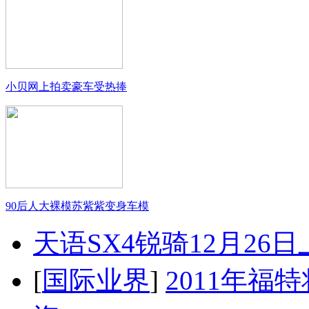
小贝网上拍卖豪车受热捧
90后人大裸模苏紫紫变身车模
天语SX4锐骑12月26
[
国际业界
]
2011年