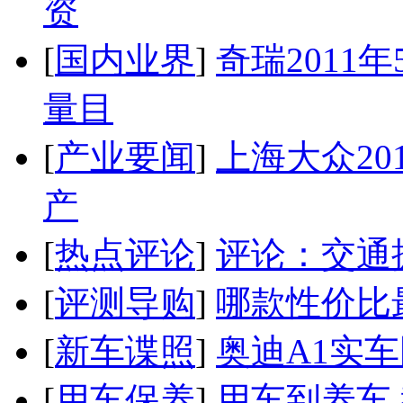
资
[
国内业界
]
奇瑞2011
量目
[
产业要闻
]
上海大众20
产
[
热点评论
]
评论：交通
[
评测导购
]
哪款性价比
[
新车谍照
]
奥迪A1实
[
用车保养
]
用车到养车