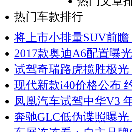
热门文章
热门车款排行
将上市小排量SUV前瞻
2017款奥迪A6配置曝光
试驾奇瑞路虎揽胜极光
现代新款i40价格公布 约
凤凰汽车试驾中华V3 
奔驰GLC低伪谍照曝光