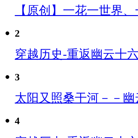
【原创】一花一世界、
2
穿越历史-重返幽云十
3
太阳又照桑干河－－幽
4