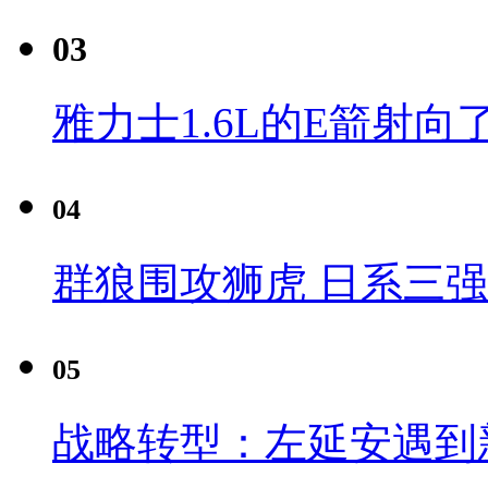
03
雅力士1.6L的E箭射向
04
群狼围攻狮虎 日系三
05
战略转型：左延安遇到