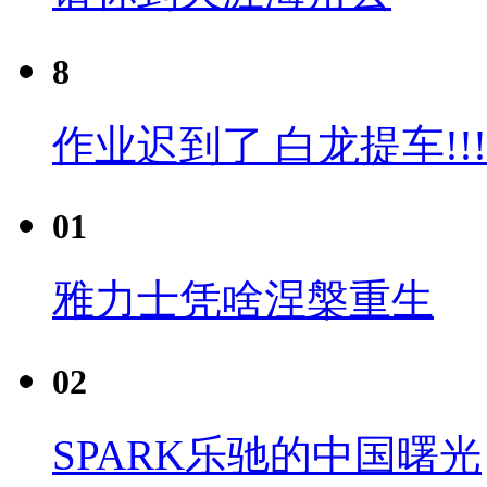
8
作业迟到了 白龙提车!!!
01
雅力士凭啥涅槃重生
02
SPARK乐驰的中国曙光