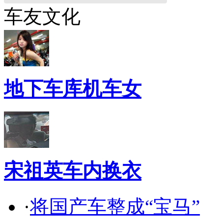
车友文化
地下车库机车女
宋祖英车内换衣
·
将国产车整成“宝马”