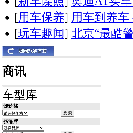
[
新车谍照
]
奥迪A1实
[
用车保养
]
用车到养车
[
玩车趣闻
]
北京“最酷
商讯
车型库
·按价格
·按品牌