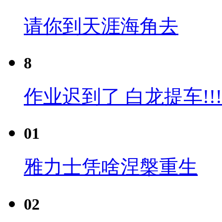
请你到天涯海角去
8
作业迟到了 白龙提车!!!
01
雅力士凭啥涅槃重生
02