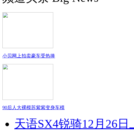
小贝网上拍卖豪车受热捧
90后人大裸模苏紫紫变身车模
天语SX4锐骑12月26