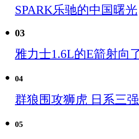
SPARK乐驰的中国曙光
03
雅力士1.6L的E箭射向
04
群狼围攻狮虎 日系三
05