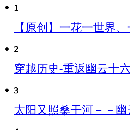
1
【原创】一花一世界、
2
穿越历史-重返幽云十
3
太阳又照桑干河－－幽