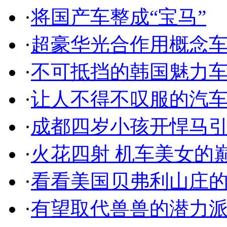
·
将国产车整成“宝马”
·
超豪华光合作用概念
·
不可抵挡的韩国魅力
·
让人不得不叹服的汽
·
成都四岁小孩开悍马
·
火花四射 机车美女的
·
看看美国贝弗利山庄
·
有望取代兽兽的潜力