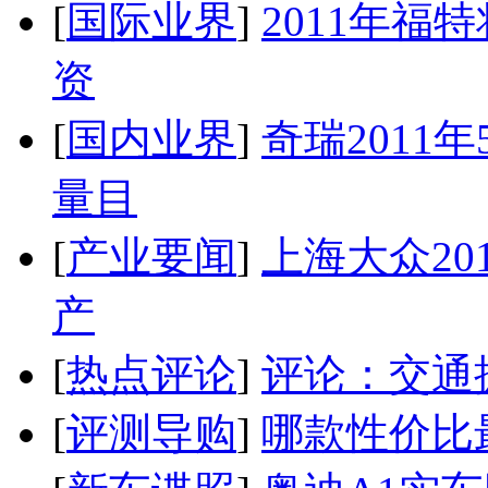
[
国际业界
]
2011年
资
[
国内业界
]
奇瑞2011
量目
[
产业要闻
]
上海大众20
产
[
热点评论
]
评论：交通
[
评测导购
]
哪款性价比