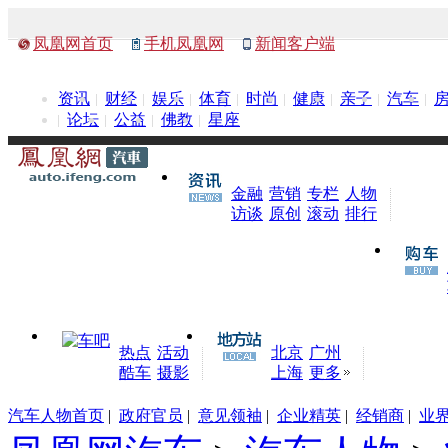
凤凰网首页
手机凤凰网
新闻客户端
资讯
财经
娱乐
体育
时尚
健康
亲子
汽车
论坛
公益
佛教
星座
金融
营销
专栏
人物
访谈
原创
滚动
排行
热点
活动
北京
广州
酷车
摄影
上海
更多
汽车人物首页
|
政府官员
|
意见领袖
|
企业精英
|
经销商
|
业