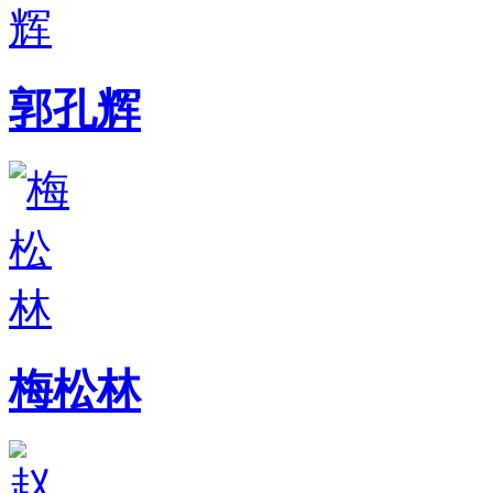
郭孔辉
梅松林