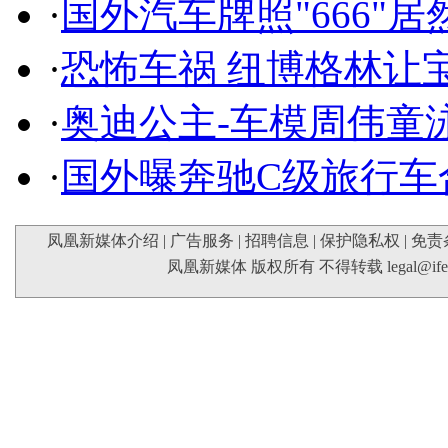
·
国外汽车牌照"666"
·
恐怖车祸 纽博格林让
·
奥迪公主-车模周伟童
·
国外曝奔驰C级旅行车
凤凰新媒体介绍
|
广告服务
|
招聘信息
|
保护隐私权
|
免责
凤凰新媒体 版权所有 不得转载
legal@if