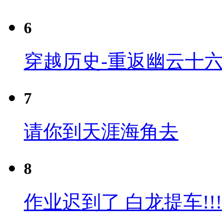
6
穿越历史-重返幽云十六
7
请你到天涯海角去
8
作业迟到了 白龙提车!!!