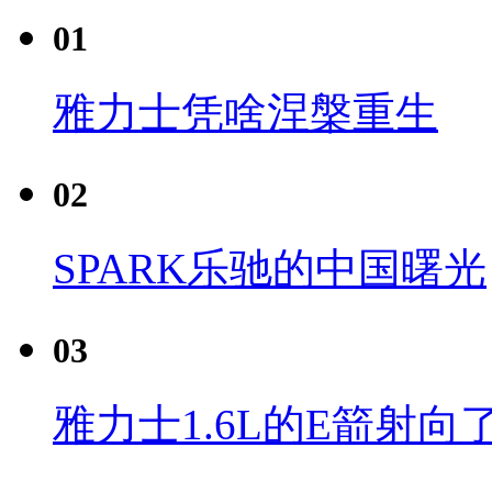
01
雅力士凭啥涅槃重生
02
SPARK乐驰的中国曙光
03
雅力士1.6L的E箭射向