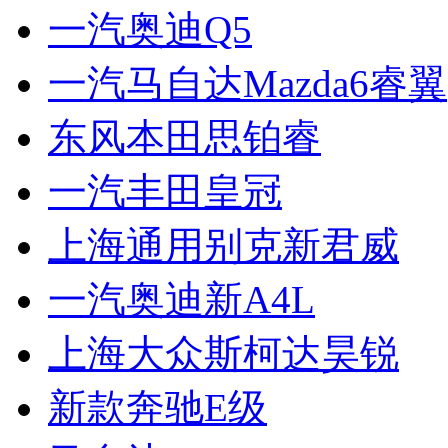
一汽奥迪Q5
一汽马自达Mazda6睿翼
东风本田思铂睿
一汽丰田皇冠
上海通用别克新君威
一汽奥迪新A4L
上海大众斯柯达昊锐
新款奔驰E级