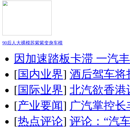
90后人大裸模苏紫紫变身车模
因加速踏板卡滞 一汽丰田
[
国内业界
]
酒后驾车将扣
[
国际业界
]
北汽欲香港
[
产业要闻
]
广汽掌控长
[
热点评论
]
评论：“汽