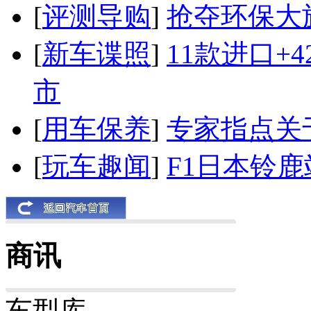
[
评测导购
]
抢夺环保大
[
新车谍照
]
11款进口+
市
[
用车保养
]
专家指点关
[
玩车趣闻
]
F1日本铃
商讯
车型库