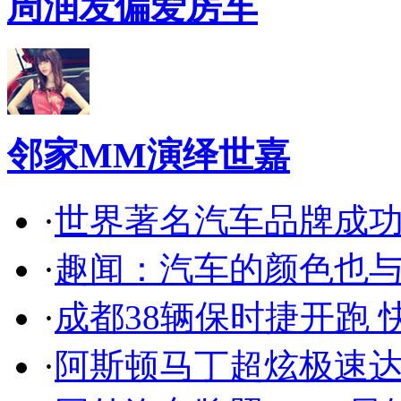
周润发偏爱房车
邻家MM演绎世嘉
·
世界著名汽车品牌成
·
趣闻：汽车的颜色也
·
成都38辆保时捷开跑 
·
阿斯顿马丁超炫极速达