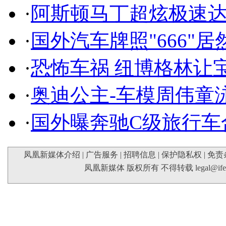
·
阿斯顿马丁超炫极速达
·
国外汽车牌照"666"
·
恐怖车祸 纽博格林让
·
奥迪公主-车模周伟童
·
国外曝奔驰C级旅行车
凤凰新媒体介绍
|
广告服务
|
招聘信息
|
保护隐私权
|
免责
凤凰新媒体 版权所有 不得转载
legal@if