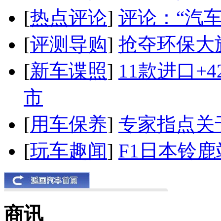
[
热点评论
]
评论：“汽
[
评测导购
]
抢夺环保大
[
新车谍照
]
11款进口+
市
[
用车保养
]
专家指点关
[
玩车趣闻
]
F1日本铃
商讯