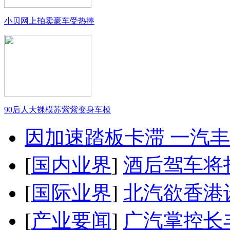
小贝网上拍卖豪车受热捧
90后人大裸模苏紫紫变身车模
因加速踏板卡滞 一汽丰田
[
国内业界
]
酒后驾车将扣
[
国际业界
]
北汽欲香港
[
产业要闻
]
广汽掌控长