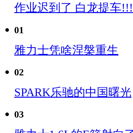
作业迟到了 白龙提车!!!
01
雅力士凭啥涅槃重生
02
SPARK乐驰的中国曙光
03