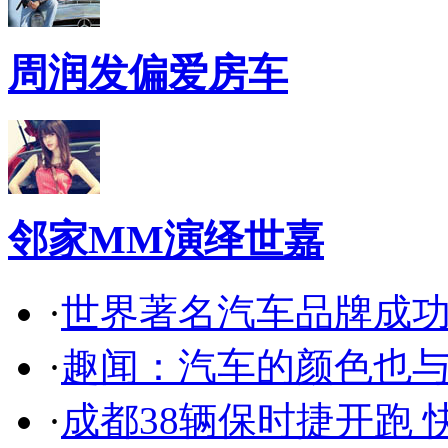
周润发偏爱房车
邻家MM演绎世嘉
·
世界著名汽车品牌成
·
趣闻：汽车的颜色也
·
成都38辆保时捷开跑 