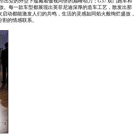
出众的外型下蕴藏着傲视同侪的巅峰动力；G37 双门跑车和
中盛放。每一款车型都展现出英菲尼迪深厚的造车工艺，散发出那
次启动都能激发人们的共鸣，生活的灵感如同焰火般绚烂盛放，
分割的情感联系。